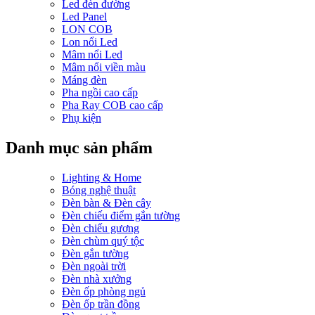
Led đèn đường
Led Panel
LON COB
Lon nổi Led
Mâm nổi Led
Mâm nổi viền màu
Máng đèn
Pha ngồi cao cấp
Pha Ray COB cao cấp
Phụ kiện
Danh mục sản phẩm
Lighting & Home
Bóng nghệ thuật
Đèn bàn & Đèn cây
Đèn chiếu điểm gắn tường
Đèn chiếu gương
Đèn chùm quý tộc
Đèn gắn tường
Đèn ngoài trời
Đèn nhà xưởng
Đèn ốp phòng ngủ
Đèn ốp trần đồng