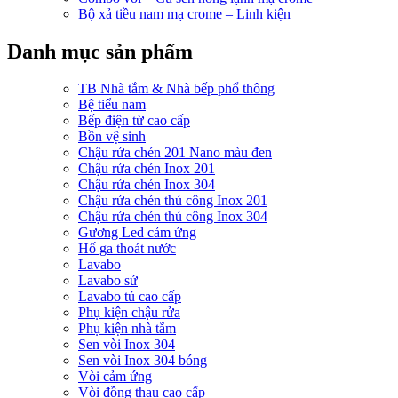
Bộ xả tiều nam mạ crome – Linh kiện
Danh mục sản phẩm
TB Nhà tắm & Nhà bếp phổ thông
Bệ tiểu nam
Bếp điện từ cao cấp
Bồn vệ sinh
Chậu rửa chén 201 Nano màu đen
Chậu rửa chén Inox 201
Chậu rửa chén Inox 304
Chậu rửa chén thủ công Inox 201
Chậu rửa chén thủ công Inox 304
Gương Led cảm ứng
Hố ga thoát nước
Lavabo
Lavabo sứ
Lavabo tủ cao cấp
Phụ kiện chậu rửa
Phụ kiện nhà tắm
Sen vòi Inox 304
Sen vòi Inox 304 bóng
Vòi cảm ứng
Vòi đồng thau cao cấp