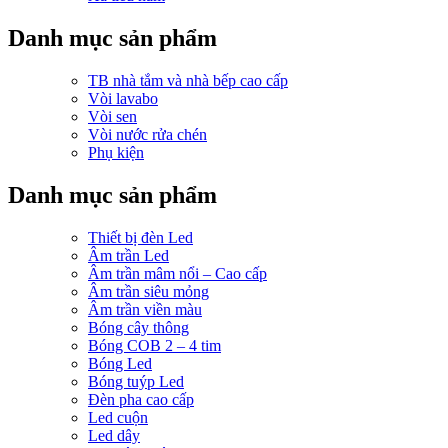
Danh mục sản phẩm
TB nhà tắm và nhà bếp cao cấp
Vòi lavabo
Vòi sen
Vòi nước rửa chén
Phụ kiện
Danh mục sản phẩm
Thiết bị đèn Led
Âm trần Led
Âm trần mâm nổi – Cao cấp
Âm trần siêu mỏng
Âm trần viền màu
Bóng cây thông
Bóng COB 2 – 4 tim
Bóng Led
Bóng tuýp Led
Đèn pha cao cấp
Led cuộn
Led dây