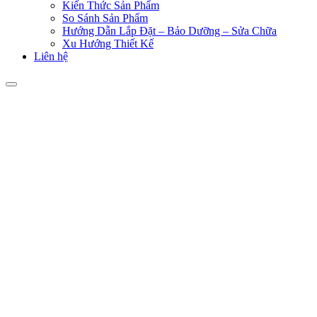
Kiến Thức Sản Phẩm
So Sánh Sản Phẩm
Hướng Dẫn Lắp Đặt – Bảo Dưỡng – Sửa Chữa
Xu Hướng Thiết Kế
Liên hệ