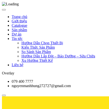
Trang chủ
Giới thiệu
Catalogue
Sản phẩm
Dự án
Tin tức
Hướng Dẫn Chọn Thiết Bị
Kiến Thức Sản Phẩm
So Sánh Sản Phẩm
Hướng Dẫn Lắp Đặt – Bảo Dưỡng – Sửa Chữa
Xu Hướng Thiết Kế
Liên hệ
Overlay
079 400 7777
nguyenmanhhung272727@gmail.com