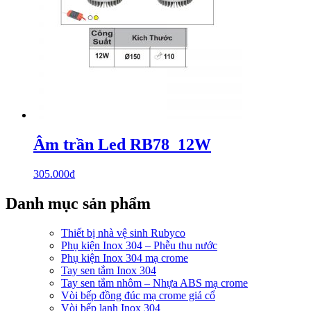
Âm trần Led RB78_12W
305.000
₫
Danh mục sản phẩm
Thiết bị nhà vệ sinh Rubyco
Phụ kiện Inox 304 – Phễu thu nước
Phụ kiện Inox 304 mạ crome
Tay sen tắm Inox 304
Tay sen tắm nhôm – Nhựa ABS mạ crome
Vòi bếp đồng đúc mạ crome giả cổ
Vòi bếp lạnh Inox 304