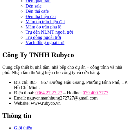
Đèn quạt trần
Đèn sale
Đèn thả cafe
Đèn thả hiện đại
Mâm ốp trần hiện đại
Mâm ốp trần pha lê
Trụ đèn NLMT ngoài trời
Trụ đồng ngoài trời
Vách đồng ngoài trời
Công Ty TNHH Rubyco
Cung cấp thiết bị nhà tắm, nhà bếp cho dự án – công trình và nhà
phố. Nhận làm thương hiệu cho công ty và cửa hàng.
Địa chỉ: 865 – 867 Đường Hậu Giang, Phường Bình Phú, TP.
Hồ Chí Minh.
Điện thoại:
0364.27.27.27
– Hotline:
079.400.7777
Email: nguyenmanhhung272727@gmail.com
Website: www.rubyco.vn
Thông tin
Giới thiệu