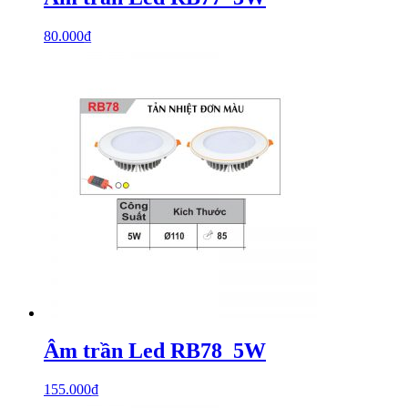
80.000
₫
Âm trần Led RB78_5W
155.000
₫