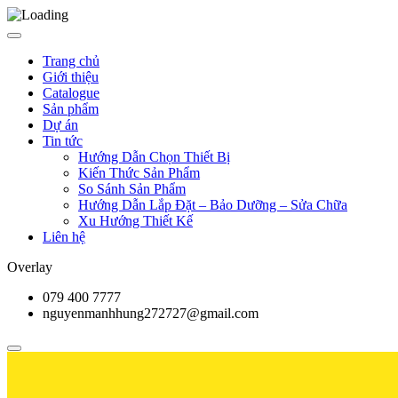
Trang chủ
Giới thiệu
Catalogue
Sản phẩm
Dự án
Tin tức
Hướng Dẫn Chọn Thiết Bị
Kiến Thức Sản Phẩm
So Sánh Sản Phẩm
Hướng Dẫn Lắp Đặt – Bảo Dưỡng – Sửa Chữa
Xu Hướng Thiết Kế
Liên hệ
Overlay
079 400 7777
nguyenmanhhung272727@gmail.com