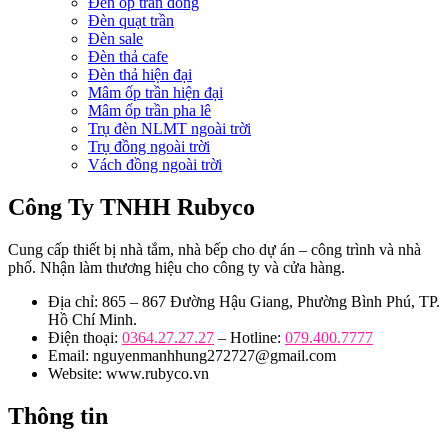
Đèn ốp trần đồng
Đèn quạt trần
Đèn sale
Đèn thả cafe
Đèn thả hiện đại
Mâm ốp trần hiện đại
Mâm ốp trần pha lê
Trụ đèn NLMT ngoài trời
Trụ đồng ngoài trời
Vách đồng ngoài trời
Công Ty TNHH Rubyco
Cung cấp thiết bị nhà tắm, nhà bếp cho dự án – công trình và nhà
phố. Nhận làm thương hiệu cho công ty và cửa hàng.
Địa chỉ: 865 – 867 Đường Hậu Giang, Phường Bình Phú, TP.
Hồ Chí Minh.
Điện thoại:
0364.27.27.27
– Hotline:
079.400.7777
Email: nguyenmanhhung272727@gmail.com
Website: www.rubyco.vn
Thông tin