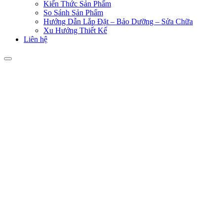
Kiến Thức Sản Phẩm
So Sánh Sản Phẩm
Hướng Dẫn Lắp Đặt – Bảo Dưỡng – Sửa Chữa
Xu Hướng Thiết Kế
Liên hệ