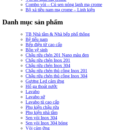
Combo vòi – Củ sen nóng lạnh mạ crome
Bộ xả tiều nam mạ crome – Linh kiện
Danh mục sản phẩm
TB Nhà tắm & Nhà bếp phổ thông
Bệ tiểu nam
Bếp điện từ cao cấp
Bồn vệ sinh
Chậu rửa chén 201 Nano màu đen
Chậu rửa chén Inox 201
Chậu rửa chén Inox 304
Chậu rửa chén thủ công Inox 201
Chậu rửa chén thủ công Inox 304
Gương Led cảm ứng
Hố ga thoát nước
Lavabo
Lavabo sứ
Lavabo tủ cao cấp
Phụ kiện chậu rửa
Phụ kiện nhà tắm
Sen vòi Inox 304
Sen vòi Inox 304 bóng
Vòi cảm ứng