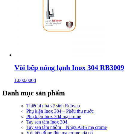
Vòi bếp nóng lạnh Inox 304 RB3009
1.000.000
₫
Danh mục sản phẩm
Thiết bị nhà vệ sinh Rubyco
Phụ kiện Inox 304 – Phễu thu nước
Phụ kiện Inox 304 mạ crome
Tay sen tắm Inox 304
Tay sen tắm nhôm – Nhựa ABS mạ crome
Vòi bếp đồng đúc mạ crome giả cổ