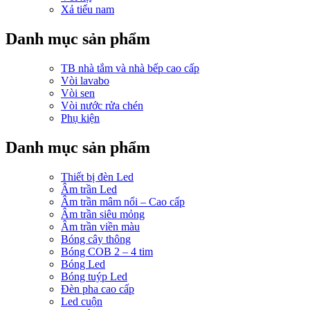
Xả tiểu nam
Danh mục sản phẩm
TB nhà tắm và nhà bếp cao cấp
Vòi lavabo
Vòi sen
Vòi nước rửa chén
Phụ kiện
Danh mục sản phẩm
Thiết bị đèn Led
Âm trần Led
Âm trần mâm nổi – Cao cấp
Âm trần siêu mỏng
Âm trần viền màu
Bóng cây thông
Bóng COB 2 – 4 tim
Bóng Led
Bóng tuýp Led
Đèn pha cao cấp
Led cuộn