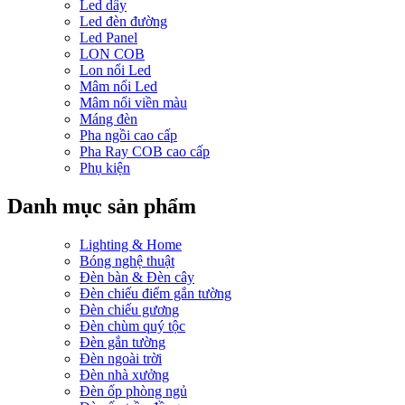
Led dây
Led đèn đường
Led Panel
LON COB
Lon nổi Led
Mâm nổi Led
Mâm nổi viền màu
Máng đèn
Pha ngồi cao cấp
Pha Ray COB cao cấp
Phụ kiện
Danh mục sản phẩm
Lighting & Home
Bóng nghệ thuật
Đèn bàn & Đèn cây
Đèn chiếu điểm gắn tường
Đèn chiếu gương
Đèn chùm quý tộc
Đèn gắn tường
Đèn ngoài trời
Đèn nhà xưởng
Đèn ốp phòng ngủ