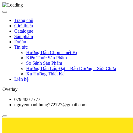
Trang chủ
Giới thiệu
Catalogue
Sản phẩm
Dự án
Tin tức
Hướng Dẫn Chọn Thiết Bị
Kiến Thức Sản Phẩm
So Sánh Sản Phẩm
Hướng Dẫn Lắp Đặt – Bảo Dưỡng – Sửa Chữa
Xu Hướng Thiết Kế
Liên hệ
Overlay
079 400 7777
nguyenmanhhung272727@gmail.com