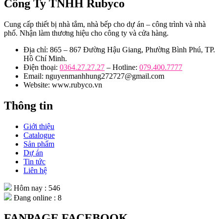
Công Ty TNHH Rubyco
Cung cấp thiết bị nhà tắm, nhà bếp cho dự án – công trình và nhà
phố. Nhận làm thương hiệu cho công ty và cửa hàng.
Địa chỉ: 865 – 867 Đường Hậu Giang, Phường Bình Phú, TP.
Hồ Chí Minh.
Điện thoại:
0364.27.27.27
– Hotline:
079.400.7777
Email: nguyenmanhhung272727@gmail.com
Website: www.rubyco.vn
Thông tin
Giới thiệu
Catalogue
Sản phẩm
Dự án
Tin tức
Liên hệ
Hôm nay : 546
Đang online : 8
FANPAGE FACEBOOK