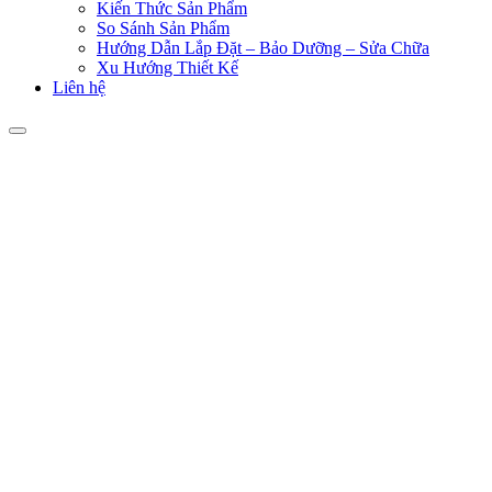
Kiến Thức Sản Phẩm
So Sánh Sản Phẩm
Hướng Dẫn Lắp Đặt – Bảo Dưỡng – Sửa Chữa
Xu Hướng Thiết Kế
Liên hệ