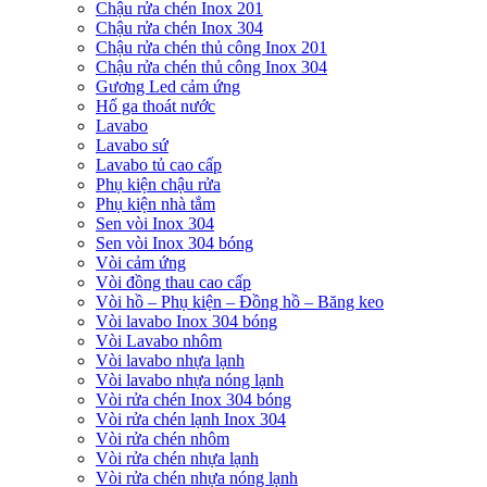
Chậu rửa chén Inox 201
Chậu rửa chén Inox 304
Chậu rửa chén thủ công Inox 201
Chậu rửa chén thủ công Inox 304
Gương Led cảm ứng
Hố ga thoát nước
Lavabo
Lavabo sứ
Lavabo tủ cao cấp
Phụ kiện chậu rửa
Phụ kiện nhà tắm
Sen vòi Inox 304
Sen vòi Inox 304 bóng
Vòi cảm ứng
Vòi đồng thau cao cấp
Vòi hồ – Phụ kiện – Đồng hồ – Băng keo
Vòi lavabo Inox 304 bóng
Vòi Lavabo nhôm
Vòi lavabo nhựa lạnh
Vòi lavabo nhựa nóng lạnh
Vòi rửa chén Inox 304 bóng
Vòi rửa chén lạnh Inox 304
Vòi rửa chén nhôm
Vòi rửa chén nhựa lạnh
Vòi rửa chén nhựa nóng lạnh