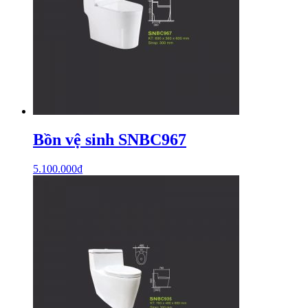
Bồn vệ sinh SNBC967
5.100.000
₫