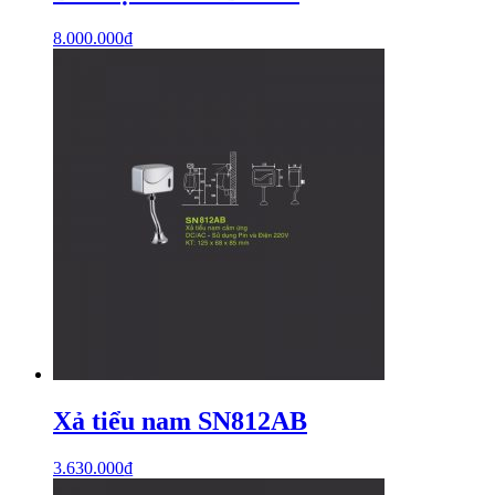
8.000.000
₫
Xả tiểu nam SN812AB
3.630.000
₫