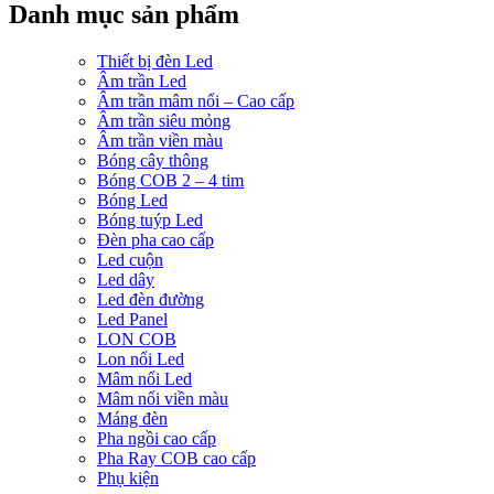
Danh mục sản phẩm
Thiết bị đèn Led
Âm trần Led
Âm trần mâm nổi – Cao cấp
Âm trần siêu mỏng
Âm trần viền màu
Bóng cây thông
Bóng COB 2 – 4 tim
Bóng Led
Bóng tuýp Led
Đèn pha cao cấp
Led cuộn
Led dây
Led đèn đường
Led Panel
LON COB
Lon nổi Led
Mâm nổi Led
Mâm nổi viền màu
Máng đèn
Pha ngồi cao cấp
Pha Ray COB cao cấp
Phụ kiện