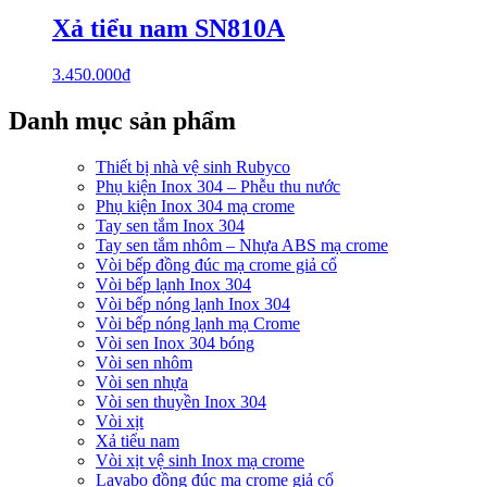
Xả tiểu nam SN810A
3.450.000
₫
Danh mục sản phẩm
Thiết bị nhà vệ sinh Rubyco
Phụ kiện Inox 304 – Phễu thu nước
Phụ kiện Inox 304 mạ crome
Tay sen tắm Inox 304
Tay sen tắm nhôm – Nhựa ABS mạ crome
Vòi bếp đồng đúc mạ crome giả cổ
Vòi bếp lạnh Inox 304
Vòi bếp nóng lạnh Inox 304
Vòi bếp nóng lạnh mạ Crome
Vòi sen Inox 304 bóng
Vòi sen nhôm
Vòi sen nhựa
Vòi sen thuyền Inox 304
Vòi xịt
Xả tiểu nam
Vòi xịt vệ sinh Inox mạ crome
Lavabo đồng đúc mạ crome giả cổ