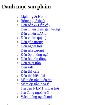
Danh mục sản phẩm
Lighting & Home
Bóng nghệ thuật
Đèn bàn & Đèn cây
Đèn chiếu điểm gắn tường
Đèn chiếu gương
Đèn chùm quý tộc
Đèn gắn tường
Đèn ngoài trời
Đèn nhà xưởng
Đèn ốp phòng ngủ
Đèn ốp trần đồng
Đèn quạt trần
Đèn sale
Đèn thả cafe
Đèn thả hiện đại
Mâm ốp trần hiện đại
Mâm ốp trần pha lê
Trụ đèn NLMT ngoài trời
Trụ đồng ngoài trời
Vách đồng ngoài trời