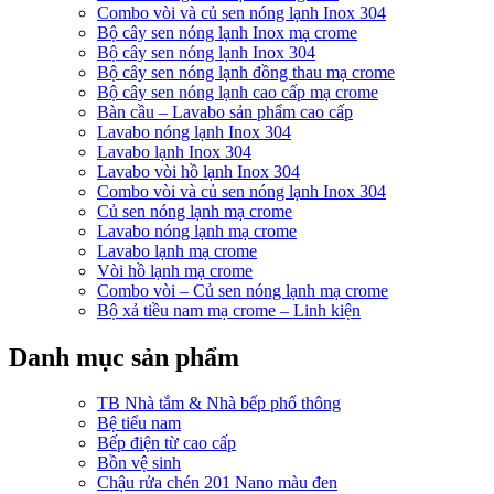
Combo vòi và củ sen nóng lạnh Inox 304
Bộ cây sen nóng lạnh Inox mạ crome
Bộ cây sen nóng lạnh Inox 304
Bộ cây sen nóng lạnh đồng thau mạ crome
Bộ cây sen nóng lạnh cao cấp mạ crome
Bàn cầu – Lavabo sản phẩm cao cấp
Lavabo nóng lạnh Inox 304
Lavabo lạnh Inox 304
Lavabo vòi hồ lạnh Inox 304
Combo vòi và củ sen nóng lạnh Inox 304
Củ sen nóng lạnh mạ crome
Lavabo nóng lạnh mạ crome
Lavabo lạnh mạ crome
Vòi hồ lạnh mạ crome
Combo vòi – Củ sen nóng lạnh mạ crome
Bộ xả tiều nam mạ crome – Linh kiện
Danh mục sản phẩm
TB Nhà tắm & Nhà bếp phổ thông
Bệ tiểu nam
Bếp điện từ cao cấp
Bồn vệ sinh
Chậu rửa chén 201 Nano màu đen