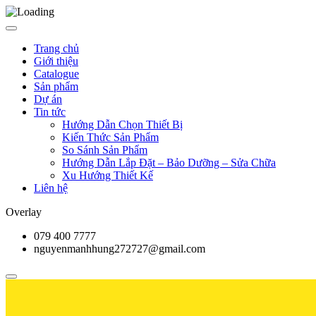
Trang chủ
Giới thiệu
Catalogue
Sản phẩm
Dự án
Tin tức
Hướng Dẫn Chọn Thiết Bị
Kiến Thức Sản Phẩm
So Sánh Sản Phẩm
Hướng Dẫn Lắp Đặt – Bảo Dưỡng – Sửa Chữa
Xu Hướng Thiết Kế
Liên hệ
Overlay
079 400 7777
nguyenmanhhung272727@gmail.com