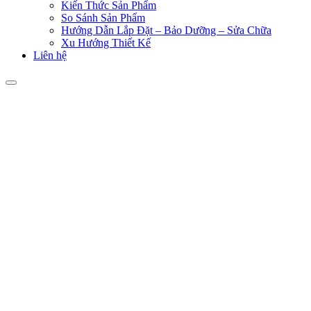
Kiến Thức Sản Phẩm
So Sánh Sản Phẩm
Hướng Dẫn Lắp Đặt – Bảo Dưỡng – Sửa Chữa
Xu Hướng Thiết Kế
Liên hệ