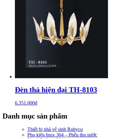
Đèn thả hiện đại TH-8103
6.351.000
₫
Danh mục sản phẩm
Thiết bị nhà vệ sinh Rubyco
Phụ kiện Inox 304 – Phễu thu nước