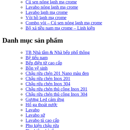
Củ sen nóng lạnh mạ crome
Lavabo nóng lạnh mạ crome
Lavabo lạnh mạ crome
Vòi hồ lạnh mạ crome
Combo vòi – Củ sen nóng lạnh mạ crome
Bộ xả tiều nam mạ crome – Linh kiện
Danh mục sản phẩm
TB Nhà tắm & Nhà bếp phổ thông
Bệ tiểu nam
Bếp điện từ cao cấp
Bồn vệ sinh
Chậu rửa chén 201 Nano màu đen
Chậu rửa chén Inox 201
Chậu rửa chén Inox 304
Chậu rửa chén thủ công Inox 201
Chậu rửa chén thủ công Inox 304
Gương Led cảm ứng
Hố ga thoát nước
Lavabo
Lavabo sứ
Lavabo tủ cao cấp
Phụ kiện chậu rửa