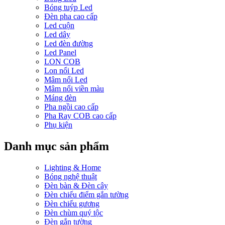
Bóng tuýp Led
Đèn pha cao cấp
Led cuộn
Led dây
Led đèn đường
Led Panel
LON COB
Lon nổi Led
Mâm nổi Led
Mâm nổi viền màu
Máng đèn
Pha ngồi cao cấp
Pha Ray COB cao cấp
Phụ kiện
Danh mục sản phẩm
Lighting & Home
Bóng nghệ thuật
Đèn bàn & Đèn cây
Đèn chiếu điểm gắn tường
Đèn chiếu gương
Đèn chùm quý tộc
Đèn gắn tường