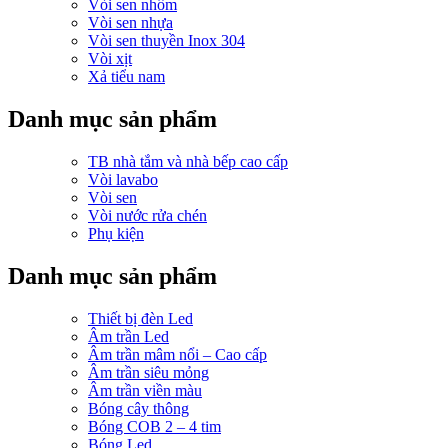
Vòi sen nhôm
Vòi sen nhựa
Vòi sen thuyền Inox 304
Vòi xịt
Xả tiểu nam
Danh mục sản phẩm
TB nhà tắm và nhà bếp cao cấp
Vòi lavabo
Vòi sen
Vòi nước rửa chén
Phụ kiện
Danh mục sản phẩm
Thiết bị đèn Led
Âm trần Led
Âm trần mâm nổi – Cao cấp
Âm trần siêu mỏng
Âm trần viền màu
Bóng cây thông
Bóng COB 2 – 4 tim
Bóng Led