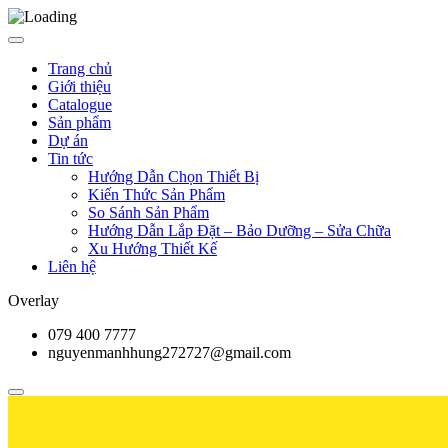
Trang chủ
Giới thiệu
Catalogue
Sản phẩm
Dự án
Tin tức
Hướng Dẫn Chọn Thiết Bị
Kiến Thức Sản Phẩm
So Sánh Sản Phẩm
Hướng Dẫn Lắp Đặt – Bảo Dưỡng – Sửa Chữa
Xu Hướng Thiết Kế
Liên hệ
Overlay
079 400 7777
nguyenmanhhung272727@gmail.com