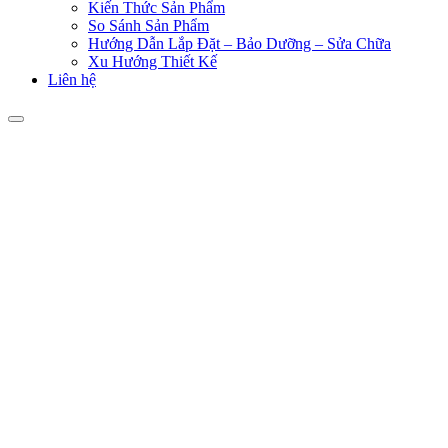
Kiến Thức Sản Phẩm
So Sánh Sản Phẩm
Hướng Dẫn Lắp Đặt – Bảo Dưỡng – Sửa Chữa
Xu Hướng Thiết Kế
Liên hệ