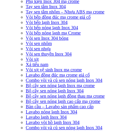
Phụ kiện Inox 304 mạ crome
Tay sen tắm Inox 304
Tay sen tắm nhôm – Nhựa ABS mạ crome
Vòi bếp đồng đúc mạ crome giả cổ
Vòi bếp lạnh Inox 304
Vòi bếp nóng lạnh Inox 304
Vòi bếp nóng lạnh mạ Crome
Vòi sen Inox 304 bóng
Vòi sen nhôm
Vòi sen nhựa
Vòi sen thuyền Inox 304
Vòi xịt
Xả tiểu nam
Vòi xịt vệ sinh Inox mạ crome
Lavabo đồng đúc mạ crome giả cổ
Combo vòi và củ sen nóng lạnh Inox 304
Bộ cây sen nóng lạnh Inox mạ crome
Bộ cây sen nóng lạnh Inox 304
Bộ cây sen nóng lạnh đồng thau mạ crome
Bộ cây sen nóng lạnh cao cấp mạ crome
Bàn cầu – Lavabo sản phẩm cao cấp
Lavabo nóng lạnh Inox 304
Lavabo lạnh Inox 304
Lavabo vòi hồ lạnh Inox 304
Combo vòi và củ sen nóng lạnh Inox 304