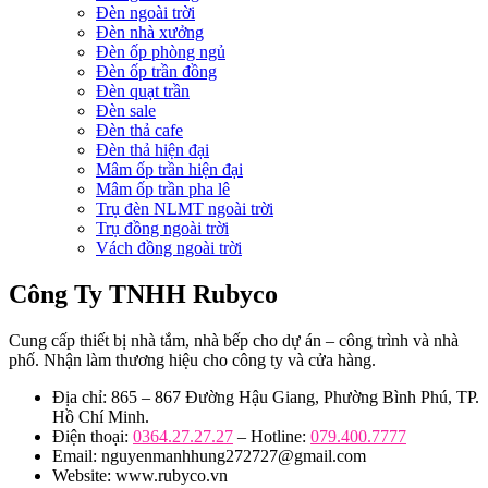
Đèn ngoài trời
Đèn nhà xưởng
Đèn ốp phòng ngủ
Đèn ốp trần đồng
Đèn quạt trần
Đèn sale
Đèn thả cafe
Đèn thả hiện đại
Mâm ốp trần hiện đại
Mâm ốp trần pha lê
Trụ đèn NLMT ngoài trời
Trụ đồng ngoài trời
Vách đồng ngoài trời
Công Ty TNHH Rubyco
Cung cấp thiết bị nhà tắm, nhà bếp cho dự án – công trình và nhà
phố. Nhận làm thương hiệu cho công ty và cửa hàng.
Địa chỉ: 865 – 867 Đường Hậu Giang, Phường Bình Phú, TP.
Hồ Chí Minh.
Điện thoại:
0364.27.27.27
– Hotline:
079.400.7777
Email: nguyenmanhhung272727@gmail.com
Website: www.rubyco.vn