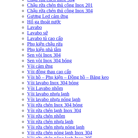
Chậu rửa chén thủ công Inox 201
Chậu rửa chén thủ công Inox 304
Gương Led cảm ứng
Hố ga thoát nước
Lavabo
Lavabo sứ
Lavabo tủ cao cấp
Phụ kiện chậu rửa
Phụ kiện nhà tắm
Sen vòi Inox 304
Sen vòi Inox 304 bóng
Vòi cảm ứng
Vòi đồng thau cao cấp
Vòi hồ – Phụ kiện – Đồng hồ – Băng keo
Vòi lavabo Inox 304 bóng
Vòi Lavabo nhôm
Vòi lavabo nhựa lạnh
Vòi lavabo nhựa nóng lạnh
Vòi rửa chén Inox 304 bóng
Vòi rửa chén lạnh Inox 304
Vòi rửa chén nhôm
Vòi rửa chén nhựa lạnh
Vòi rửa chén nhựa nóng lạnh
Vòi rửa chén nóng lạnh Inox 304