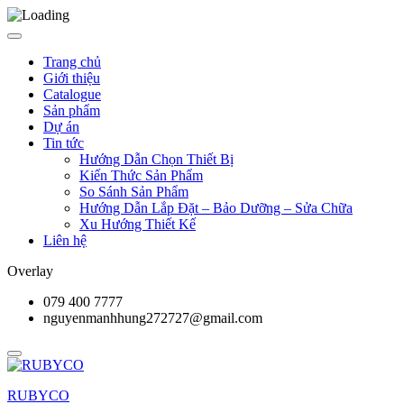
Trang chủ
Giới thiệu
Catalogue
Sản phẩm
Dự án
Tin tức
Hướng Dẫn Chọn Thiết Bị
Kiến Thức Sản Phẩm
So Sánh Sản Phẩm
Hướng Dẫn Lắp Đặt – Bảo Dưỡng – Sửa Chữa
Xu Hướng Thiết Kế
Liên hệ
Overlay
079 400 7777
nguyenmanhhung272727@gmail.com
RUBYCO