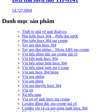
14.727.000
₫
Danh mục sản phẩm
Thiết bị nhà vệ sinh Rubyco
Phụ kiện Inox 304 – Phễu thu nước
Phụ kiện Inox 304 mạ crome
Tay sen tắm Inox 304
Tay sen tắm nhôm – Nhựa ABS mạ crome
Vòi bếp đồng đúc mạ crome giả cổ
Vòi bếp lạnh Inox 304
Vòi bếp nóng lạnh Inox 304
Vòi bếp nóng lạnh mạ Crome
Vòi sen Inox 304 bóng
Vòi sen nhôm
Vòi sen nhựa
Vòi sen thuyền Inox 304
Vòi xịt
Xả tiểu nam
Vòi xịt vệ sinh Inox mạ crome
Lavabo đồng đúc mạ crome giả cổ
Combo vòi và củ sen nóng lạnh Inox 304