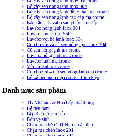
Bộ cây sen nóng lạnh Inox mạ crome
Bộ cây sen nóng lạnh Inox 304
Bộ cây sen nóng lạnh đồng thau mạ crome
Bộ cây sen nóng lạnh cao cấp mạ crome
Bàn cầu – Lavabo sản phẩm cao cấp
Lavabo nóng lạnh Inox 304
Lavabo lạnh Inox 304
Lavabo vòi hồ lạnh Inox 304
Combo vòi và củ sen nóng lạnh Inox 304
Củ sen nóng lạnh mạ crome
Lavabo nóng lạnh mạ crome
Lavabo lạnh mạ crome
Vòi hồ lạnh mạ crome
Combo vòi – Củ sen nóng lạnh mạ crome
Bộ xả tiều nam mạ crome – Linh kiện
Danh mục sản phẩm
TB Nhà tắm & Nhà bếp phổ thông
Bệ tiểu nam
Bếp điện từ cao cấp
Bồn vệ sinh
Chậu rửa chén 201 Nano màu đen
Chậu rửa chén Inox 201
Chậu rửa chén Inox 304