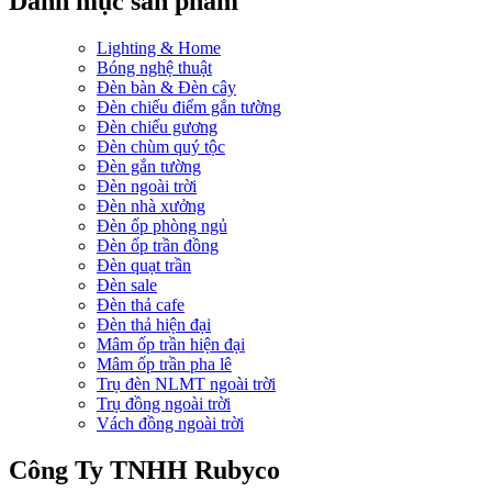
Danh mục sản phẩm
Lighting & Home
Bóng nghệ thuật
Đèn bàn & Đèn cây
Đèn chiếu điểm gắn tường
Đèn chiếu gương
Đèn chùm quý tộc
Đèn gắn tường
Đèn ngoài trời
Đèn nhà xưởng
Đèn ốp phòng ngủ
Đèn ốp trần đồng
Đèn quạt trần
Đèn sale
Đèn thả cafe
Đèn thả hiện đại
Mâm ốp trần hiện đại
Mâm ốp trần pha lê
Trụ đèn NLMT ngoài trời
Trụ đồng ngoài trời
Vách đồng ngoài trời
Công Ty TNHH Rubyco