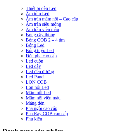
Thiết bị đèn Led
Âm trần Led
Âm trần mâm nổi – Cao cấp
Âm trần siêu mỏng
Âm trần viền màu
Bóng cây thông
Bóng COB 2 – 4 tim
Bóng Led
Bóng tuýp Led
Đèn pha cao cấp
Led cuộn
Led dây
Led đèn đường
Led Panel
LON COB
Lon nổi Led
Mâm nổi Led
Mâm nổi viền màu
Máng đèn
Pha ngồi cao cấp
Pha Ray COB cao cấp
Phụ kiện