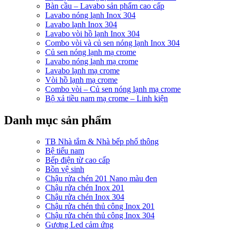
Bàn cầu – Lavabo sản phẩm cao cấp
Lavabo nóng lạnh Inox 304
Lavabo lạnh Inox 304
Lavabo vòi hồ lạnh Inox 304
Combo vòi và củ sen nóng lạnh Inox 304
Củ sen nóng lạnh mạ crome
Lavabo nóng lạnh mạ crome
Lavabo lạnh mạ crome
Vòi hồ lạnh mạ crome
Combo vòi – Củ sen nóng lạnh mạ crome
Bộ xả tiều nam mạ crome – Linh kiện
Danh mục sản phẩm
TB Nhà tắm & Nhà bếp phổ thông
Bệ tiểu nam
Bếp điện từ cao cấp
Bồn vệ sinh
Chậu rửa chén 201 Nano màu đen
Chậu rửa chén Inox 201
Chậu rửa chén Inox 304
Chậu rửa chén thủ công Inox 201
Chậu rửa chén thủ công Inox 304
Gương Led cảm ứng