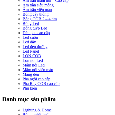
Âm trần mâm nổi – Cao cấp
Âm trần siêu mỏng
Âm trần viền màu
Bóng cây thông
Bóng COB 2 – 4 tim
Bóng Led
Bóng tuýp Led
Đèn pha cao cấp
Led cuộn
Led dây
Led đèn đường
Led Panel
LON COB
Lon nổi Led
Mâm nổi Led
Mâm nổi viền màu
Máng đèn
Pha ngồi cao cấp
Pha Ray COB cao cấp
Phụ kiện
Danh mục sản phẩm
Lighting & Home
Bóng nghệ thuật