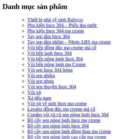
Danh mục sản phẩm
Thiết bị nhà vệ sinh Rubyco
Phụ kiện Inox 304 – Phễu thu nước
Phụ kiện Inox 304 mạ crome
Tay sen tắm Inox 304
Tay sen tắm nhôm – Nhựa ABS mạ crome
Vòi bếp đồng đúc mạ crome giả cổ
Vòi bếp lạnh Inox 304
Vòi bếp nóng lạnh Inox 304
Vòi bếp nóng lạnh mạ Crome
Vòi sen Inox 304 bóng
Vòi sen nhôm
Vòi sen nhựa
Vòi sen thuyền Inox 304
Vòi xịt
Xả tiểu nam
Vòi xịt vệ sinh Inox mạ crome
Lavabo đồng đúc mạ crome giả cổ
Combo vòi và củ sen nóng lạnh Inox 304
Bộ cây sen nóng lạnh Inox mạ crome
Bộ cây sen nóng lạnh Inox 304
Bộ cây sen nóng lạnh đồng thau mạ crome
Bộ cây sen nóng lạnh cao cấp mạ crome