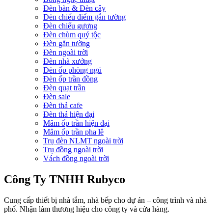
Đèn bàn & Đèn cây
Đèn chiếu điểm gắn tường
Đèn chiếu gương
Đèn chùm quý tộc
Đèn gắn tường
Đèn ngoài trời
Đèn nhà xưởng
Đèn ốp phòng ngủ
Đèn ốp trần đồng
Đèn quạt trần
Đèn sale
Đèn thả cafe
Đèn thả hiện đại
Mâm ốp trần hiện đại
Mâm ốp trần pha lê
Trụ đèn NLMT ngoài trời
Trụ đồng ngoài trời
Vách đồng ngoài trời
Công Ty TNHH Rubyco
Cung cấp thiết bị nhà tắm, nhà bếp cho dự án – công trình và nhà
phố. Nhận làm thương hiệu cho công ty và cửa hàng.