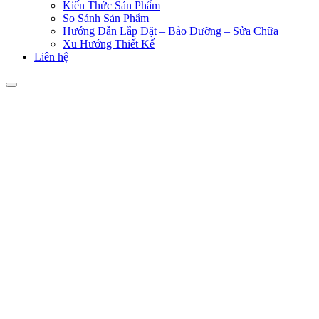
Kiến Thức Sản Phẩm
So Sánh Sản Phẩm
Hướng Dẫn Lắp Đặt – Bảo Dưỡng – Sửa Chữa
Xu Hướng Thiết Kế
Liên hệ