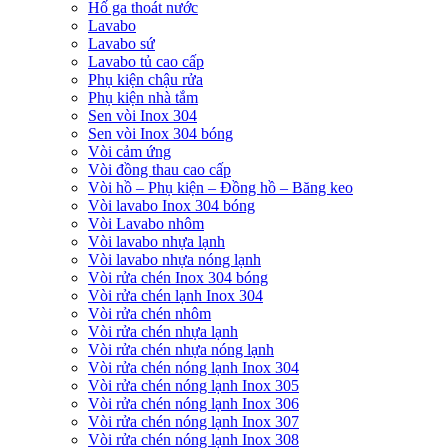
Hố ga thoát nước
Lavabo
Lavabo sứ
Lavabo tủ cao cấp
Phụ kiện chậu rửa
Phụ kiện nhà tắm
Sen vòi Inox 304
Sen vòi Inox 304 bóng
Vòi cảm ứng
Vòi đồng thau cao cấp
Vòi hồ – Phụ kiện – Đồng hồ – Băng keo
Vòi lavabo Inox 304 bóng
Vòi Lavabo nhôm
Vòi lavabo nhựa lạnh
Vòi lavabo nhựa nóng lạnh
Vòi rửa chén Inox 304 bóng
Vòi rửa chén lạnh Inox 304
Vòi rửa chén nhôm
Vòi rửa chén nhựa lạnh
Vòi rửa chén nhựa nóng lạnh
Vòi rửa chén nóng lạnh Inox 304
Vòi rửa chén nóng lạnh Inox 305
Vòi rửa chén nóng lạnh Inox 306
Vòi rửa chén nóng lạnh Inox 307
Vòi rửa chén nóng lạnh Inox 308