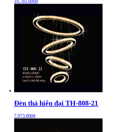
10.781.000
₫
Đèn thả hiện đại TH-808-21
7.973.000
₫