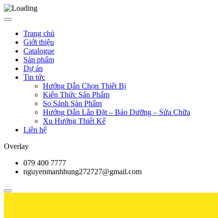
Trang chủ
Giới thiệu
Catalogue
Sản phẩm
Dự án
Tin tức
Hướng Dẫn Chọn Thiết Bị
Kiến Thức Sản Phẩm
So Sánh Sản Phẩm
Hướng Dẫn Lắp Đặt – Bảo Dưỡng – Sửa Chữa
Xu Hướng Thiết Kế
Liên hệ
Overlay
079 400 7777
nguyenmanhhung272727@gmail.com