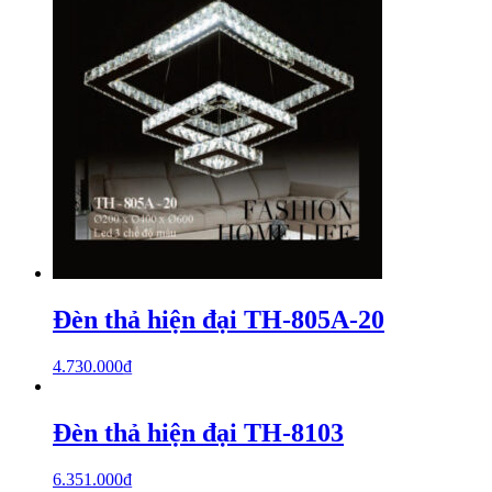
Đèn thả hiện đại TH-805A-20
4.730.000
₫
Đèn thả hiện đại TH-8103
6.351.000
₫