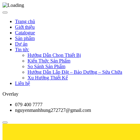
Trang chủ
Giới thiệu
Catalogue
Sản phẩm
Dự án
Tin tức
Hướng Dẫn Chọn Thiết Bị
Kiến Thức Sản Phẩm
So Sánh Sản Phẩm
Hướng Dẫn Lắp Đặt – Bảo Dưỡng – Sửa Chữa
Xu Hướng Thiết Kế
Liên hệ
Overlay
079 400 7777
nguyenmanhhung272727@gmail.com