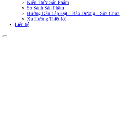
Kiến Thức Sản Phẩm
So Sánh Sản Phẩm
Hướng Dẫn Lắp Đặt – Bảo Dưỡng – Sửa Chữa
Xu Hướng Thiết Kế
Liên hệ