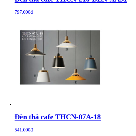
797.000
₫
Đèn thả cafe THCN-07A-18
541.000
₫