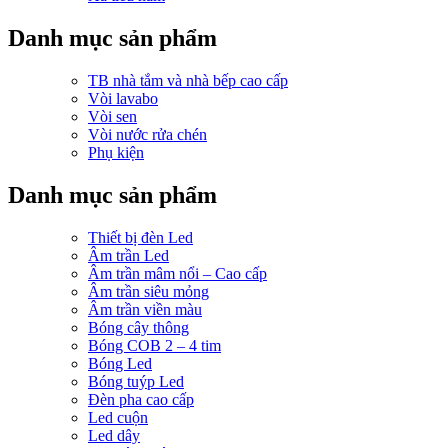
Danh mục sản phẩm
TB nhà tắm và nhà bếp cao cấp
Vòi lavabo
Vòi sen
Vòi nước rửa chén
Phụ kiện
Danh mục sản phẩm
Thiết bị đèn Led
Âm trần Led
Âm trần mâm nổi – Cao cấp
Âm trần siêu mỏng
Âm trần viền màu
Bóng cây thông
Bóng COB 2 – 4 tim
Bóng Led
Bóng tuýp Led
Đèn pha cao cấp
Led cuộn
Led dây