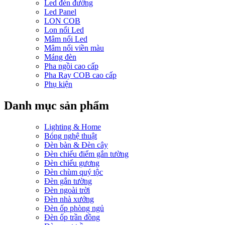
Led đèn đường
Led Panel
LON COB
Lon nổi Led
Mâm nổi Led
Mâm nổi viền màu
Máng đèn
Pha ngồi cao cấp
Pha Ray COB cao cấp
Phụ kiện
Danh mục sản phẩm
Lighting & Home
Bóng nghệ thuật
Đèn bàn & Đèn cây
Đèn chiếu điểm gắn tường
Đèn chiếu gương
Đèn chùm quý tộc
Đèn gắn tường
Đèn ngoài trời
Đèn nhà xưởng
Đèn ốp phòng ngủ
Đèn ốp trần đồng