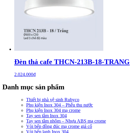
Đèn thả cafe THCN-213B-18-TRANG
2.024.000
₫
Danh mục sản phẩm
Thiết bị nhà vệ sinh Rubyco
Phụ kiện Inox 304 – Phễu thu nước
Phụ kiện Inox 304 mạ crome
Tay sen tắm Inox 304
Tay sen tắm nhôm – Nhựa ABS mạ crome
Vòi bếp đồng đúc mạ crome giả cổ
Vòi bếp lạnh Inox 304