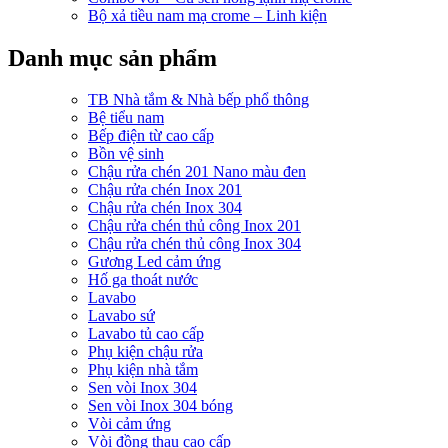
Bộ xả tiều nam mạ crome – Linh kiện
Danh mục sản phẩm
TB Nhà tắm & Nhà bếp phổ thông
Bệ tiểu nam
Bếp điện từ cao cấp
Bồn vệ sinh
Chậu rửa chén 201 Nano màu đen
Chậu rửa chén Inox 201
Chậu rửa chén Inox 304
Chậu rửa chén thủ công Inox 201
Chậu rửa chén thủ công Inox 304
Gương Led cảm ứng
Hố ga thoát nước
Lavabo
Lavabo sứ
Lavabo tủ cao cấp
Phụ kiện chậu rửa
Phụ kiện nhà tắm
Sen vòi Inox 304
Sen vòi Inox 304 bóng
Vòi cảm ứng
Vòi đồng thau cao cấp