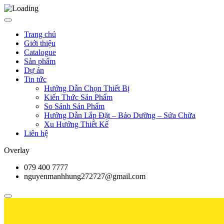
Trang chủ
Giới thiệu
Catalogue
Sản phẩm
Dự án
Tin tức
Hướng Dẫn Chọn Thiết Bị
Kiến Thức Sản Phẩm
So Sánh Sản Phẩm
Hướng Dẫn Lắp Đặt – Bảo Dưỡng – Sửa Chữa
Xu Hướng Thiết Kế
Liên hệ
Overlay
079 400 7777
nguyenmanhhung272727@gmail.com