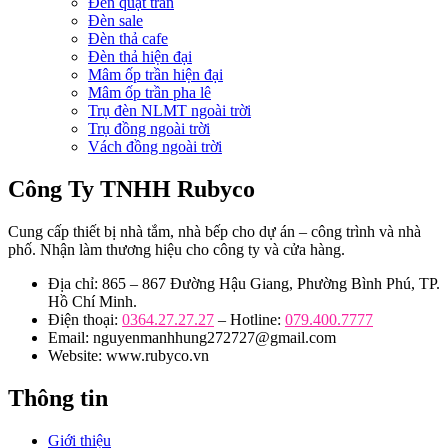
Đèn quạt trần
Đèn sale
Đèn thả cafe
Đèn thả hiện đại
Mâm ốp trần hiện đại
Mâm ốp trần pha lê
Trụ đèn NLMT ngoài trời
Trụ đồng ngoài trời
Vách đồng ngoài trời
Công Ty TNHH Rubyco
Cung cấp thiết bị nhà tắm, nhà bếp cho dự án – công trình và nhà
phố. Nhận làm thương hiệu cho công ty và cửa hàng.
Địa chỉ: 865 – 867 Đường Hậu Giang, Phường Bình Phú, TP.
Hồ Chí Minh.
Điện thoại:
0364.27.27.27
– Hotline:
079.400.7777
Email: nguyenmanhhung272727@gmail.com
Website: www.rubyco.vn
Thông tin
Giới thiệu