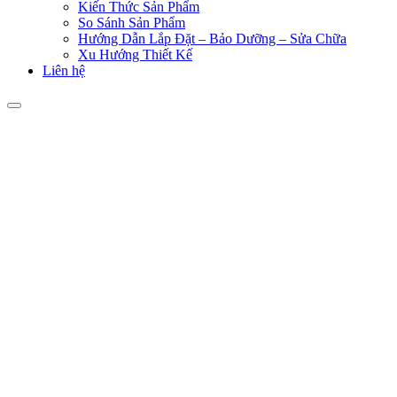
Kiến Thức Sản Phẩm
So Sánh Sản Phẩm
Hướng Dẫn Lắp Đặt – Bảo Dưỡng – Sửa Chữa
Xu Hướng Thiết Kế
Liên hệ