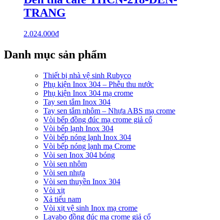
TRANG
2.024.000
₫
Danh mục sản phẩm
Thiết bị nhà vệ sinh Rubyco
Phụ kiện Inox 304 – Phễu thu nước
Phụ kiện Inox 304 mạ crome
Tay sen tắm Inox 304
Tay sen tắm nhôm – Nhựa ABS mạ crome
Vòi bếp đồng đúc mạ crome giả cổ
Vòi bếp lạnh Inox 304
Vòi bếp nóng lạnh Inox 304
Vòi bếp nóng lạnh mạ Crome
Vòi sen Inox 304 bóng
Vòi sen nhôm
Vòi sen nhựa
Vòi sen thuyền Inox 304
Vòi xịt
Xả tiểu nam
Vòi xịt vệ sinh Inox mạ crome
Lavabo đồng đúc mạ crome giả cổ