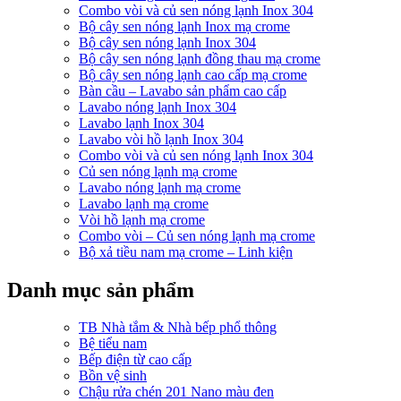
Combo vòi và củ sen nóng lạnh Inox 304
Bộ cây sen nóng lạnh Inox mạ crome
Bộ cây sen nóng lạnh Inox 304
Bộ cây sen nóng lạnh đồng thau mạ crome
Bộ cây sen nóng lạnh cao cấp mạ crome
Bàn cầu – Lavabo sản phẩm cao cấp
Lavabo nóng lạnh Inox 304
Lavabo lạnh Inox 304
Lavabo vòi hồ lạnh Inox 304
Combo vòi và củ sen nóng lạnh Inox 304
Củ sen nóng lạnh mạ crome
Lavabo nóng lạnh mạ crome
Lavabo lạnh mạ crome
Vòi hồ lạnh mạ crome
Combo vòi – Củ sen nóng lạnh mạ crome
Bộ xả tiều nam mạ crome – Linh kiện
Danh mục sản phẩm
TB Nhà tắm & Nhà bếp phổ thông
Bệ tiểu nam
Bếp điện từ cao cấp
Bồn vệ sinh
Chậu rửa chén 201 Nano màu đen