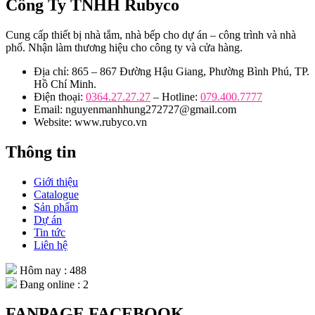
Công Ty TNHH Rubyco
Cung cấp thiết bị nhà tắm, nhà bếp cho dự án – công trình và nhà
phố. Nhận làm thương hiệu cho công ty và cửa hàng.
Địa chỉ: 865 – 867 Đường Hậu Giang, Phường Bình Phú, TP.
Hồ Chí Minh.
Điện thoại:
0364.27.27.27
– Hotline:
079.400.7777
Email: nguyenmanhhung272727@gmail.com
Website: www.rubyco.vn
Thông tin
Giới thiệu
Catalogue
Sản phẩm
Dự án
Tin tức
Liên hệ
Hôm nay : 488
Đang online : 2
FANPAGE FACEBOOK