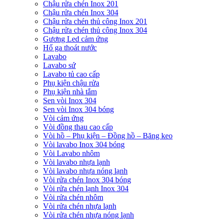
Chậu rửa chén Inox 201
Chậu rửa chén Inox 304
Chậu rửa chén thủ công Inox 201
Chậu rửa chén thủ công Inox 304
Gương Led cảm ứng
Hố ga thoát nước
Lavabo
Lavabo sứ
Lavabo tủ cao cấp
Phụ kiện chậu rửa
Phụ kiện nhà tắm
Sen vòi Inox 304
Sen vòi Inox 304 bóng
Vòi cảm ứng
Vòi đồng thau cao cấp
Vòi hồ – Phụ kiện – Đồng hồ – Băng keo
Vòi lavabo Inox 304 bóng
Vòi Lavabo nhôm
Vòi lavabo nhựa lạnh
Vòi lavabo nhựa nóng lạnh
Vòi rửa chén Inox 304 bóng
Vòi rửa chén lạnh Inox 304
Vòi rửa chén nhôm
Vòi rửa chén nhựa lạnh
Vòi rửa chén nhựa nóng lạnh