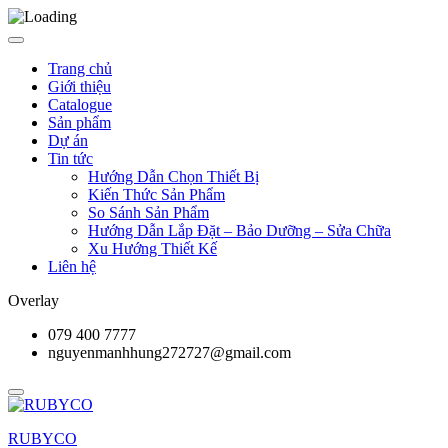
Trang chủ
Giới thiệu
Catalogue
Sản phẩm
Dự án
Tin tức
Hướng Dẫn Chọn Thiết Bị
Kiến Thức Sản Phẩm
So Sánh Sản Phẩm
Hướng Dẫn Lắp Đặt – Bảo Dưỡng – Sửa Chữa
Xu Hướng Thiết Kế
Liên hệ
Overlay
079 400 7777
nguyenmanhhung272727@gmail.com
RUBYCO