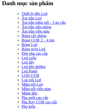
Danh mục sản phẩm
Thiết bị đèn Led
Âm trần Led
Âm trần mâm nổi – Cao cấp
Âm trần siêu mỏng
Âm trần viền màu
Bóng cây thông
Bóng COB 2 – 4 tim
Bóng Led
Bóng tuýp Led
Đèn pha cao cấp
Led cuộn
Led dây
Led đèn đường
Led Panel
LON COB
Lon nổi Led
Mâm nổi Led
Mâm nổi viền màu
Máng đèn
Pha ngồi cao cấp
Pha Ray COB cao cấp
Phụ kiện