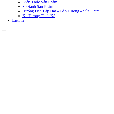
Kiến Thức Sản Phẩm
So Sánh Sản Phẩm
Hướng Dẫn Lắp Đặt – Bảo Dưỡng – Sửa Chữa
Xu Hướng Thiết Kế
Liên hệ