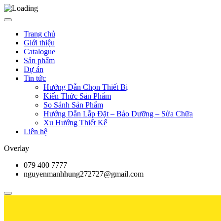
Trang chủ
Giới thiệu
Catalogue
Sản phẩm
Dự án
Tin tức
Hướng Dẫn Chọn Thiết Bị
Kiến Thức Sản Phẩm
So Sánh Sản Phẩm
Hướng Dẫn Lắp Đặt – Bảo Dưỡng – Sửa Chữa
Xu Hướng Thiết Kế
Liên hệ
Overlay
079 400 7777
nguyenmanhhung272727@gmail.com