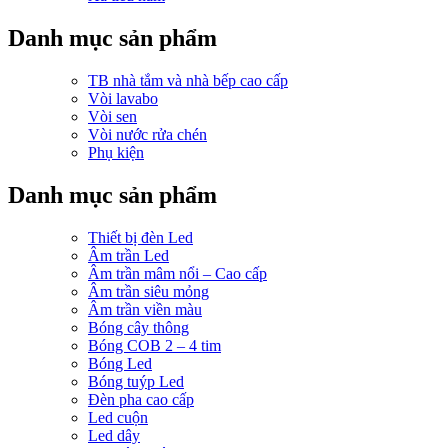
Danh mục sản phẩm
TB nhà tắm và nhà bếp cao cấp
Vòi lavabo
Vòi sen
Vòi nước rửa chén
Phụ kiện
Danh mục sản phẩm
Thiết bị đèn Led
Âm trần Led
Âm trần mâm nổi – Cao cấp
Âm trần siêu mỏng
Âm trần viền màu
Bóng cây thông
Bóng COB 2 – 4 tim
Bóng Led
Bóng tuýp Led
Đèn pha cao cấp
Led cuộn
Led dây