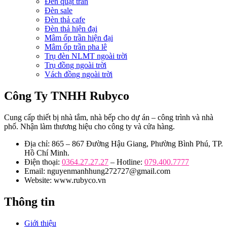
Đèn quạt trần
Đèn sale
Đèn thả cafe
Đèn thả hiện đại
Mâm ốp trần hiện đại
Mâm ốp trần pha lê
Trụ đèn NLMT ngoài trời
Trụ đồng ngoài trời
Vách đồng ngoài trời
Công Ty TNHH Rubyco
Cung cấp thiết bị nhà tắm, nhà bếp cho dự án – công trình và nhà
phố. Nhận làm thương hiệu cho công ty và cửa hàng.
Địa chỉ: 865 – 867 Đường Hậu Giang, Phường Bình Phú, TP.
Hồ Chí Minh.
Điện thoại:
0364.27.27.27
– Hotline:
079.400.7777
Email: nguyenmanhhung272727@gmail.com
Website: www.rubyco.vn
Thông tin
Giới thiệu