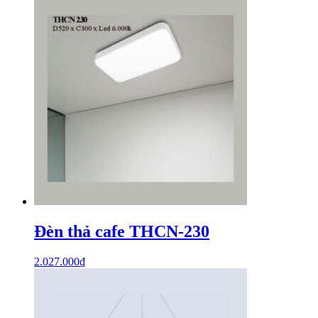
Đèn thả cafe THCN-230
2.027.000
₫