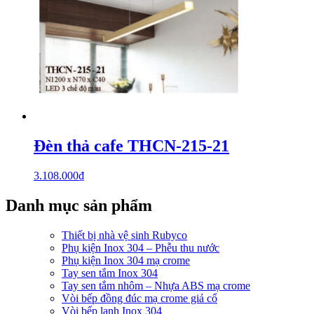
Đèn thả cafe THCN-215-21
3.108.000
₫
Danh mục sản phẩm
Thiết bị nhà vệ sinh Rubyco
Phụ kiện Inox 304 – Phễu thu nước
Phụ kiện Inox 304 mạ crome
Tay sen tắm Inox 304
Tay sen tắm nhôm – Nhựa ABS mạ crome
Vòi bếp đồng đúc mạ crome giả cổ
Vòi bếp lạnh Inox 304