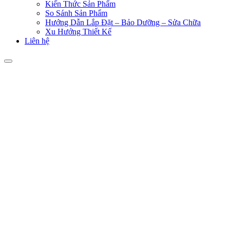
Kiến Thức Sản Phẩm
So Sánh Sản Phẩm
Hướng Dẫn Lắp Đặt – Bảo Dưỡng – Sửa Chữa
Xu Hướng Thiết Kế
Liên hệ