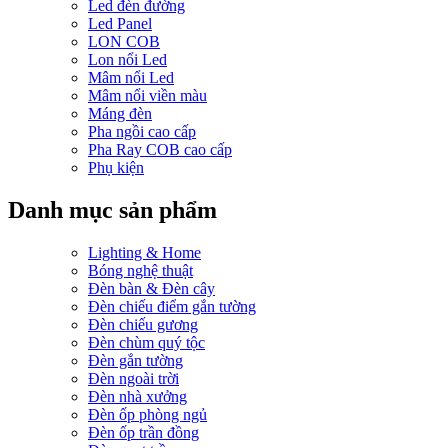
Led đèn đường
Led Panel
LON COB
Lon nổi Led
Mâm nổi Led
Mâm nổi viền màu
Máng đèn
Pha ngồi cao cấp
Pha Ray COB cao cấp
Phụ kiện
Danh mục sản phẩm
Lighting & Home
Bóng nghệ thuật
Đèn bàn & Đèn cây
Đèn chiếu điểm gắn tường
Đèn chiếu gương
Đèn chùm quý tộc
Đèn gắn tường
Đèn ngoài trời
Đèn nhà xưởng
Đèn ốp phòng ngủ
Đèn ốp trần đồng