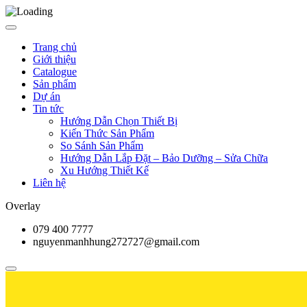
Trang chủ
Giới thiệu
Catalogue
Sản phẩm
Dự án
Tin tức
Hướng Dẫn Chọn Thiết Bị
Kiến Thức Sản Phẩm
So Sánh Sản Phẩm
Hướng Dẫn Lắp Đặt – Bảo Dưỡng – Sửa Chữa
Xu Hướng Thiết Kế
Liên hệ
Overlay
079 400 7777
nguyenmanhhung272727@gmail.com