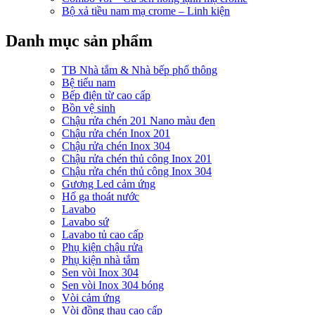
Bộ xả tiều nam mạ crome – Linh kiện
Danh mục sản phẩm
TB Nhà tắm & Nhà bếp phổ thông
Bệ tiểu nam
Bếp điện từ cao cấp
Bồn vệ sinh
Chậu rửa chén 201 Nano màu đen
Chậu rửa chén Inox 201
Chậu rửa chén Inox 304
Chậu rửa chén thủ công Inox 201
Chậu rửa chén thủ công Inox 304
Gương Led cảm ứng
Hố ga thoát nước
Lavabo
Lavabo sứ
Lavabo tủ cao cấp
Phụ kiện chậu rửa
Phụ kiện nhà tắm
Sen vòi Inox 304
Sen vòi Inox 304 bóng
Vòi cảm ứng
Vòi đồng thau cao cấp