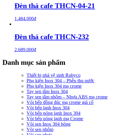
Đèn thả cafe THCN-04-21
1.484.000
₫
Đèn thả cafe THCN-232
2.689.000
₫
Danh mục sản phẩm
Thiết bị nhà vệ sinh Rubyco
Phụ kiện Inox 304 – Phễu thu nước
Phụ kiện Inox 304 mạ crome
Tay sen tắm Inox 304
Tay sen tắm nhôm – Nhựa ABS mạ crome
Vòi bếp đồng đúc mạ crome giả cổ
Vòi bếp lạnh Inox 304
Vòi bếp nóng lạnh Inox 304
Vòi bếp nóng lạnh mạ Crome
Vòi sen Inox 304 bóng
Vòi sen nhôm
Vòi sen nhựa