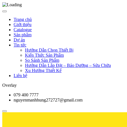
Trang chủ
Giới thiệu
Catalogue
Sản phẩm
Dự án
Tin tức
Hướng Dẫn Chọn Thiết Bị
Kiến Thức Sản Phẩm
So Sánh Sản Phẩm
Hướng Dẫn Lắp Đặt – Bảo Dưỡng – Sửa Chữa
Xu Hướng Thiết Kế
Liên hệ
Overlay
079 400 7777
nguyenmanhhung272727@gmail.com