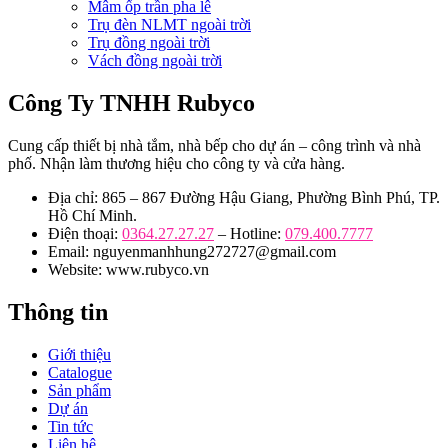
Mâm ốp trần pha lê
Trụ đèn NLMT ngoài trời
Trụ đồng ngoài trời
Vách đồng ngoài trời
Công Ty TNHH Rubyco
Cung cấp thiết bị nhà tắm, nhà bếp cho dự án – công trình và nhà
phố. Nhận làm thương hiệu cho công ty và cửa hàng.
Địa chỉ: 865 – 867 Đường Hậu Giang, Phường Bình Phú, TP.
Hồ Chí Minh.
Điện thoại:
0364.27.27.27
– Hotline:
079.400.7777
Email: nguyenmanhhung272727@gmail.com
Website: www.rubyco.vn
Thông tin
Giới thiệu
Catalogue
Sản phẩm
Dự án
Tin tức
Liên hệ