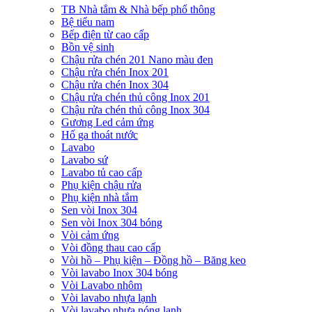
TB Nhà tắm & Nhà bếp phổ thông
Bệ tiểu nam
Bếp điện từ cao cấp
Bồn vệ sinh
Chậu rửa chén 201 Nano màu đen
Chậu rửa chén Inox 201
Chậu rửa chén Inox 304
Chậu rửa chén thủ công Inox 201
Chậu rửa chén thủ công Inox 304
Gương Led cảm ứng
Hố ga thoát nước
Lavabo
Lavabo sứ
Lavabo tủ cao cấp
Phụ kiện chậu rửa
Phụ kiện nhà tắm
Sen vòi Inox 304
Sen vòi Inox 304 bóng
Vòi cảm ứng
Vòi đồng thau cao cấp
Vòi hồ – Phụ kiện – Đồng hồ – Băng keo
Vòi lavabo Inox 304 bóng
Vòi Lavabo nhôm
Vòi lavabo nhựa lạnh
Vòi lavabo nhựa nóng lạnh