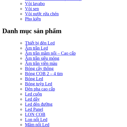
Vòi lavabo
Vòi sen
Vòi nước rửa chén
Phụ kiện
Danh mục sản phẩm
Thiết bị đèn Led
Âm trần Led
Âm trần mâm nổi – Cao cấp
Âm trần siêu mỏng
Âm trần viền màu
Bóng cây thông
Bóng COB 2 – 4 tim
Bóng Led
Bóng tuýp Led
Đèn pha cao cấp
Led cuộn
Led dây
Led đèn đường
Led Panel
LON COB
Lon nổi Led
Mâm nổi Led