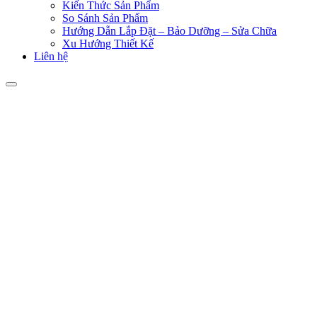
Kiến Thức Sản Phẩm
So Sánh Sản Phẩm
Hướng Dẫn Lắp Đặt – Bảo Dưỡng – Sửa Chữa
Xu Hướng Thiết Kế
Liên hệ