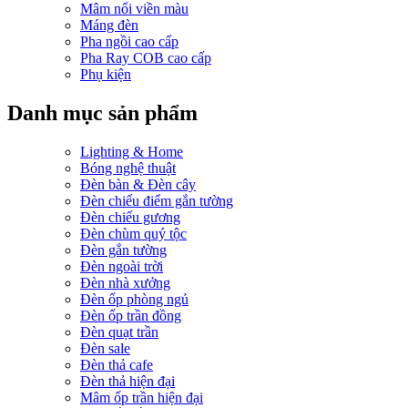
Mâm nổi viền màu
Máng đèn
Pha ngồi cao cấp
Pha Ray COB cao cấp
Phụ kiện
Danh mục sản phẩm
Lighting & Home
Bóng nghệ thuật
Đèn bàn & Đèn cây
Đèn chiếu điểm gắn tường
Đèn chiếu gương
Đèn chùm quý tộc
Đèn gắn tường
Đèn ngoài trời
Đèn nhà xưởng
Đèn ốp phòng ngủ
Đèn ốp trần đồng
Đèn quạt trần
Đèn sale
Đèn thả cafe
Đèn thả hiện đại
Mâm ốp trần hiện đại