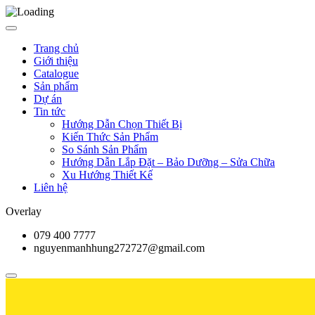
Trang chủ
Giới thiệu
Catalogue
Sản phẩm
Dự án
Tin tức
Hướng Dẫn Chọn Thiết Bị
Kiến Thức Sản Phẩm
So Sánh Sản Phẩm
Hướng Dẫn Lắp Đặt – Bảo Dưỡng – Sửa Chữa
Xu Hướng Thiết Kế
Liên hệ
Overlay
079 400 7777
nguyenmanhhung272727@gmail.com