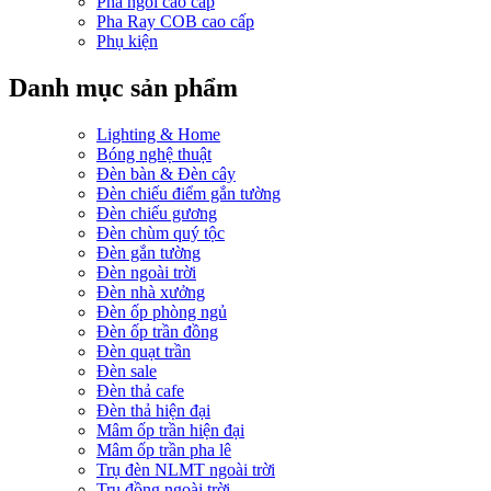
Pha ngồi cao cấp
Pha Ray COB cao cấp
Phụ kiện
Danh mục sản phẩm
Lighting & Home
Bóng nghệ thuật
Đèn bàn & Đèn cây
Đèn chiếu điểm gắn tường
Đèn chiếu gương
Đèn chùm quý tộc
Đèn gắn tường
Đèn ngoài trời
Đèn nhà xưởng
Đèn ốp phòng ngủ
Đèn ốp trần đồng
Đèn quạt trần
Đèn sale
Đèn thả cafe
Đèn thả hiện đại
Mâm ốp trần hiện đại
Mâm ốp trần pha lê
Trụ đèn NLMT ngoài trời
Trụ đồng ngoài trời