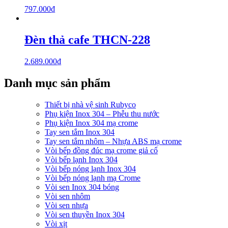
797.000
₫
Đèn thả cafe THCN-228
2.689.000
₫
Danh mục sản phẩm
Thiết bị nhà vệ sinh Rubyco
Phụ kiện Inox 304 – Phễu thu nước
Phụ kiện Inox 304 mạ crome
Tay sen tắm Inox 304
Tay sen tắm nhôm – Nhựa ABS mạ crome
Vòi bếp đồng đúc mạ crome giả cổ
Vòi bếp lạnh Inox 304
Vòi bếp nóng lạnh Inox 304
Vòi bếp nóng lạnh mạ Crome
Vòi sen Inox 304 bóng
Vòi sen nhôm
Vòi sen nhựa
Vòi sen thuyền Inox 304
Vòi xịt