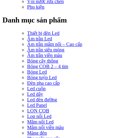
Vòi nước rửa chén
Phụ kiện
Danh mục sản phẩm
Thiết bị đèn Led
Âm trần Led
Âm trần mâm nổi – Cao cấp
Âm trần siêu mỏng
Âm trần viền màu
Bóng cây thông
Bóng COB 2 – 4 tim
Bóng Led
Bóng tuýp Led
Đèn pha cao cấp
Led cuộn
Led dây
Led đèn đường
Led Panel
LON COB
Lon nổi Led
Mâm nổi Led
Mâm nổi viền màu
Máng đèn