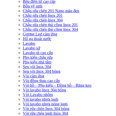
Bếp điện từ cao cấp
Bồn vệ sinh
Chậu rửa chén 201 Nano màu đen
Chậu rửa chén Inox 201
Chậu rửa chén Inox 304
Chậu rửa chén thủ công Inox 201
Chậu rửa chén thủ công Inox 304
Gương Led cảm ứng
Hố ga thoát nước
Lavabo
Lavabo sứ
Lavabo tủ cao cấp
Phụ kiện chậu rửa
Phụ kiện nhà tắm
Sen vòi Inox 304
Sen vòi Inox 304 bóng
Vòi cảm ứng
Vòi đồng thau cao cấp
Vòi hồ – Phụ kiện – Đồng hồ – Băng keo
Vòi lavabo Inox 304 bóng
Vòi Lavabo nhôm
Vòi lavabo nhựa lạnh
Vòi lavabo nhựa nóng lạnh
Vòi rửa chén Inox 304 bóng
Vòi rửa chén lạnh Inox 304