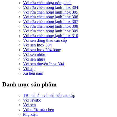
Vòi rửa chén nhựa nóng lạnh
Vòi rửa chén nóng lạnh Inox 304
Vòi rửa chén nóng lạnh Inox 305
Vòi rửa chén nóng lạnh Inox 306
Vòi rửa chén nóng lạnh Inox 307
Vòi rửa chén nóng lạnh Inox 308
Vòi rửa chén nóng lạnh Inox 309
Vòi rửa chén nóng lạnh Inox 310
Vòi sen đồng thau cao cấp
Vòi sen Inox 304
Vòi sen Inox 304 bóng
Vòi sen nhôm
Vòi sen nhựa
Vòi sen thuyền Inox 304
Vòi xịt
Xả tiểu nam
Danh mục sản phẩm
TB nhà tắm và nhà bếp cao cấp
Vòi lavabo
Vòi sen
Vòi nước rửa chén
Phụ kiện