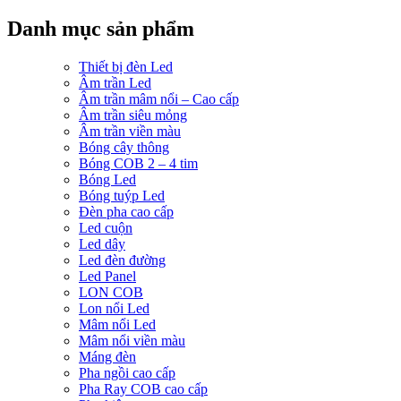
Danh mục sản phẩm
Thiết bị đèn Led
Âm trần Led
Âm trần mâm nổi – Cao cấp
Âm trần siêu mỏng
Âm trần viền màu
Bóng cây thông
Bóng COB 2 – 4 tim
Bóng Led
Bóng tuýp Led
Đèn pha cao cấp
Led cuộn
Led dây
Led đèn đường
Led Panel
LON COB
Lon nổi Led
Mâm nổi Led
Mâm nổi viền màu
Máng đèn
Pha ngồi cao cấp
Pha Ray COB cao cấp