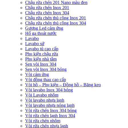
Chậu rửa chén 201 Nano màu đen
Chậu rửa chén Inox 201
Chậu rửa chén Inox 304
Chậu rửa chén thủ công Inox 201
Chậu rửa chén thủ công Inox 304
Gương Led cảm ứng
Hố ga thoát nước
Lavabo
Lavabo sứ
Lavabo tủ cao cấp
Phụ kiện chậu rửa
Phụ kiện nhà tắm
Sen vòi Inox 304
Sen vòi Inox 304 bóng
Vòi cảm ứng
Vòi đồng thau cao cấp
Vòi hồ – Phụ kiện – Đồng hồ – Băng keo
Vòi lavabo Inox 304 bóng
Vòi Lavabo nhôm
Vòi lavabo nhựa lạnh
Vòi lavabo nhựa nóng lạnh
Vòi rửa chén Inox 304 bóng
Vòi rửa chén lạnh Inox 304
Vòi rửa chén nhôm
Vòi rửa chén nhựa lạnh