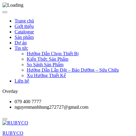
Trang chủ
Giới thiệu
Catalogue
Sản phẩm
Dự án
Tin tức
Hướng Dẫn Chọn Thiết Bị
Kiến Thức Sản Phẩm
So Sánh Sản Phẩm
Hướng Dẫn Lắp Đặt – Bảo Dưỡng – Sửa Chữa
Xu Hướng Thiết Kế
Liên hệ
Overlay
079 400 7777
nguyenmanhhung272727@gmail.com
RUBYCO