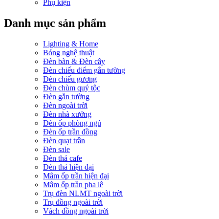
Phụ kiện
Danh mục sản phẩm
Lighting & Home
Bóng nghệ thuật
Đèn bàn & Đèn cây
Đèn chiếu điểm gắn tường
Đèn chiếu gương
Đèn chùm quý tộc
Đèn gắn tường
Đèn ngoài trời
Đèn nhà xưởng
Đèn ốp phòng ngủ
Đèn ốp trần đồng
Đèn quạt trần
Đèn sale
Đèn thả cafe
Đèn thả hiện đại
Mâm ốp trần hiện đại
Mâm ốp trần pha lê
Trụ đèn NLMT ngoài trời
Trụ đồng ngoài trời
Vách đồng ngoài trời