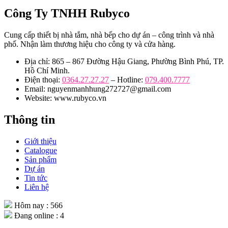
Công Ty TNHH Rubyco
Cung cấp thiết bị nhà tắm, nhà bếp cho dự án – công trình và nhà
phố. Nhận làm thương hiệu cho công ty và cửa hàng.
Địa chỉ: 865 – 867 Đường Hậu Giang, Phường Bình Phú, TP.
Hồ Chí Minh.
Điện thoại:
0364.27.27.27
– Hotline:
079.400.7777
Email: nguyenmanhhung272727@gmail.com
Website: www.rubyco.vn
Thông tin
Giới thiệu
Catalogue
Sản phẩm
Dự án
Tin tức
Liên hệ
Hôm nay : 566
Đang online : 4