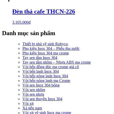
Đèn thả cafe THCN-226
3.105.000
₫
Danh mục sản phẩm
Thiết bị nhà vệ sinh Rubyco
Phụ kiện Inox 304 – Phễu thu nước
Phụ kiện Inox 304 mạ crome
Tay sen tắm Inox 304
Tay sen tắm nhôm – Nhựa ABS mạ crome
Vòi bếp đồng đúc mạ crome giả cổ
Vòi bếp lạnh Inox 304
Vòi bếp nóng lạnh Inox 304
Vòi bếp nóng lạnh mạ Crome
Vòi sen Inox 304 bóng
Vòi sen nhôm
Vòi sen nhựa
Vòi sen thuyền Inox 304
Vòi xịt
Xả tiểu nam
Vòi xịt vệ sinh Inox mạ crome