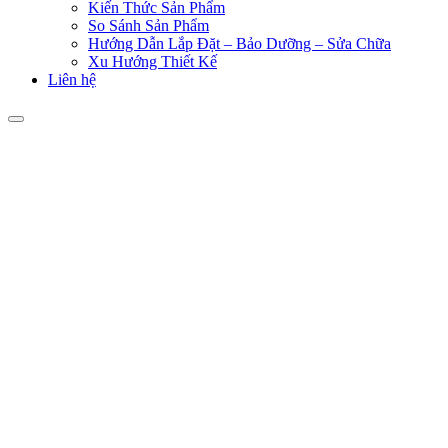
Kiến Thức Sản Phẩm
So Sánh Sản Phẩm
Hướng Dẫn Lắp Đặt – Bảo Dưỡng – Sửa Chữa
Xu Hướng Thiết Kế
Liên hệ