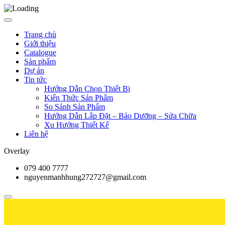
Trang chủ
Giới thiệu
Catalogue
Sản phẩm
Dự án
Tin tức
Hướng Dẫn Chọn Thiết Bị
Kiến Thức Sản Phẩm
So Sánh Sản Phẩm
Hướng Dẫn Lắp Đặt – Bảo Dưỡng – Sửa Chữa
Xu Hướng Thiết Kế
Liên hệ
Overlay
079 400 7777
nguyenmanhhung272727@gmail.com