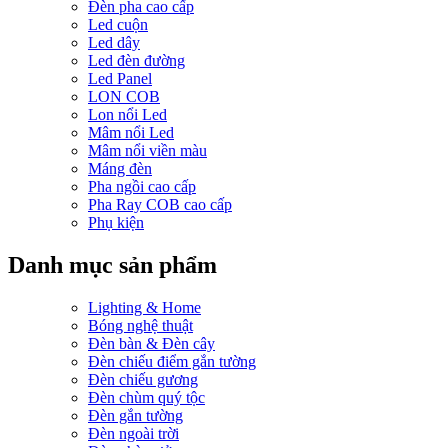
Đèn pha cao cấp
Led cuộn
Led dây
Led đèn đường
Led Panel
LON COB
Lon nổi Led
Mâm nổi Led
Mâm nổi viền màu
Máng đèn
Pha ngồi cao cấp
Pha Ray COB cao cấp
Phụ kiện
Danh mục sản phẩm
Lighting & Home
Bóng nghệ thuật
Đèn bàn & Đèn cây
Đèn chiếu điểm gắn tường
Đèn chiếu gương
Đèn chùm quý tộc
Đèn gắn tường
Đèn ngoài trời