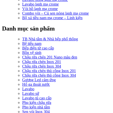
Lavabo lạnh mạ crome
Vòi hồ lạnh mạ crome
Combo vòi – Củ sen nóng lạnh mạ crome
Bộ xả tiều nam mạ crome – Linh kiện
Danh mục sản phẩm
TB Nhà tắm & Nhà bếp phổ thông
Bệ tiểu nam
Bếp điện từ cao cấp
Bồn vệ sinh
Chậu rửa chén 201 Nano màu đen
Chậu rửa chén Inox 201
Chậu rửa chén Inox 304
Chậu rửa chén thủ công Inox 201
Chậu rửa chén thủ công Inox 304
Gương Led cảm ứng
Hố ga thoát nước
Lavabo
Lavabo sứ
Lavabo tủ cao cấp
Phụ kiện chậu rửa
Phụ kiện nhà tắm
Sen vòi Inox 304