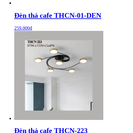
Đèn thả cafe THCN-01-DEN
259.000
₫
Đèn thả cafe THCN-223