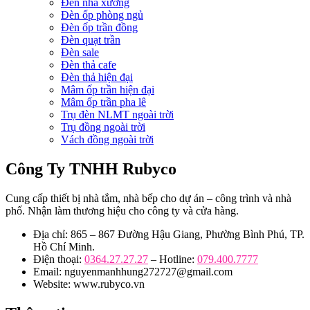
Đèn nhà xưởng
Đèn ốp phòng ngủ
Đèn ốp trần đồng
Đèn quạt trần
Đèn sale
Đèn thả cafe
Đèn thả hiện đại
Mâm ốp trần hiện đại
Mâm ốp trần pha lê
Trụ đèn NLMT ngoài trời
Trụ đồng ngoài trời
Vách đồng ngoài trời
Công Ty TNHH Rubyco
Cung cấp thiết bị nhà tắm, nhà bếp cho dự án – công trình và nhà
phố. Nhận làm thương hiệu cho công ty và cửa hàng.
Địa chỉ: 865 – 867 Đường Hậu Giang, Phường Bình Phú, TP.
Hồ Chí Minh.
Điện thoại:
0364.27.27.27
– Hotline:
079.400.7777
Email: nguyenmanhhung272727@gmail.com
Website: www.rubyco.vn