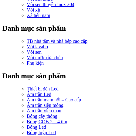
Vòi sen thuyền Inox 304
Vòi xịt
Xả tiểu nam
Danh mục sản phẩm
TB nhà tắm và nhà bếp cao cấp
Vòi lavabo
Vòi sen
Vòi nước rửa chén
Phụ kiện
Danh mục sản phẩm
Thiết bị đèn Led
Âm trần Led
Âm trần mâm nổi – Cao cấp
Âm trần siêu mỏng
Âm trần viền màu
Bóng cây thông
Bóng COB 2 – 4 tim
Bóng Led
Bóng tuýp Led