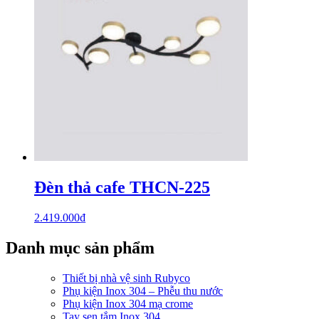
Đèn thả cafe THCN-225
2.419.000
₫
Danh mục sản phẩm
Thiết bị nhà vệ sinh Rubyco
Phụ kiện Inox 304 – Phễu thu nước
Phụ kiện Inox 304 mạ crome
Tay sen tắm Inox 304