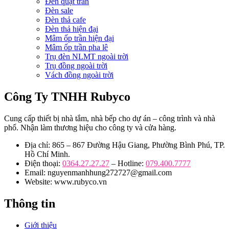
Đèn quạt trần
Đèn sale
Đèn thả cafe
Đèn thả hiện đại
Mâm ốp trần hiện đại
Mâm ốp trần pha lê
Trụ đèn NLMT ngoài trời
Trụ đồng ngoài trời
Vách đồng ngoài trời
Công Ty TNHH Rubyco
Cung cấp thiết bị nhà tắm, nhà bếp cho dự án – công trình và nhà
phố. Nhận làm thương hiệu cho công ty và cửa hàng.
Địa chỉ: 865 – 867 Đường Hậu Giang, Phường Bình Phú, TP.
Hồ Chí Minh.
Điện thoại:
0364.27.27.27
– Hotline:
079.400.7777
Email: nguyenmanhhung272727@gmail.com
Website: www.rubyco.vn
Thông tin
Giới thiệu