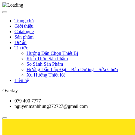
Trang chủ
Giới thiệu
Catalogue
Sản phẩm
Dự án
Tin tức
Hướng Dẫn Chọn Thiết Bị
Kiến Thức Sản Phẩm
So Sánh Sản Phẩm
Hướng Dẫn Lắp Đặt – Bảo Dưỡng – Sửa Chữa
Xu Hướng Thiết Kế
Liên hệ
Overlay
079 400 7777
nguyenmanhhung272727@gmail.com