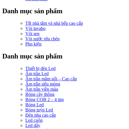
Danh mục sản phẩm
TB nhà tắm và nhà bếp cao cấp
Vòi lavabo
Vòi sen
Vòi nước rửa chén
Phụ kiện
Danh mục sản phẩm
Thiết bị đèn Led
Âm trần Led
Âm trần mâm nổi – Cao cấp
Âm trần siêu mỏng
Âm trần viền màu
Bóng cây thông
Bóng COB 2 – 4 tim
Bóng Led
Bóng tuýp Led
Đèn pha cao cấp
Led cuộn
Led dây