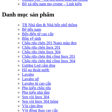
Bộ xả tiều nam mạ crome – Linh kiện
Danh mục sản phẩm
TB Nhà tắm & Nhà bếp phổ thông
Bệ tiểu nam
Bếp điện từ cao cấp
Bồn vệ sinh
Chậu rửa chén 201 Nano màu đen
Chậu rửa chén Inox 201
Chậu rửa chén Inox 304
Chậu rửa chén thủ công Inox 201
Chậu rửa chén thủ công Inox 304
Gương Led cảm ứng
Hố ga thoát nước
Lavabo
Lavabo sứ
Lavabo tủ cao cấp
Phụ kiện chậu rửa
Phụ kiện nhà tắm
Sen vòi Inox 304
Sen vòi Inox 304 bóng
Vòi cảm ứng
Vòi đồng thau cao cấp