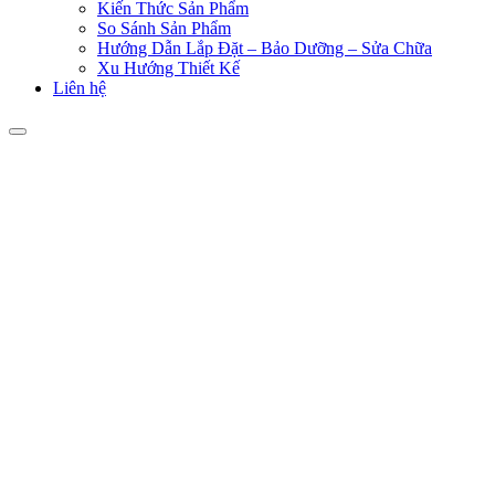
Kiến Thức Sản Phẩm
So Sánh Sản Phẩm
Hướng Dẫn Lắp Đặt – Bảo Dưỡng – Sửa Chữa
Xu Hướng Thiết Kế
Liên hệ