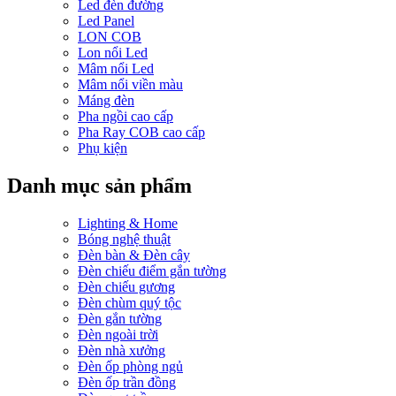
Led đèn đường
Led Panel
LON COB
Lon nổi Led
Mâm nổi Led
Mâm nổi viền màu
Máng đèn
Pha ngồi cao cấp
Pha Ray COB cao cấp
Phụ kiện
Danh mục sản phẩm
Lighting & Home
Bóng nghệ thuật
Đèn bàn & Đèn cây
Đèn chiếu điểm gắn tường
Đèn chiếu gương
Đèn chùm quý tộc
Đèn gắn tường
Đèn ngoài trời
Đèn nhà xưởng
Đèn ốp phòng ngủ
Đèn ốp trần đồng