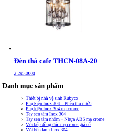
Đèn thả cafe THCN-08A-20
2.295.000
₫
Danh mục sản phẩm
Thiết bị nhà vệ sinh Rubyco
Phụ kiện Inox 304 – Phễu thu nước
Phụ kiện Inox 304 mạ crome
Tay sen tắm Inox 304
Tay sen tắm nhôm – Nhựa ABS mạ crome
Vòi bếp đồng đúc mạ crome giả cổ
Vòi bếp lạnh Inox 304