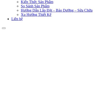
Kiến Thức Sản Phẩm
So Sánh Sản Phẩm
Hướng Dẫn Lắp Đặt – Bảo Dưỡng – Sửa Chữa
Xu Hướng Thiết Kế
Liên hệ