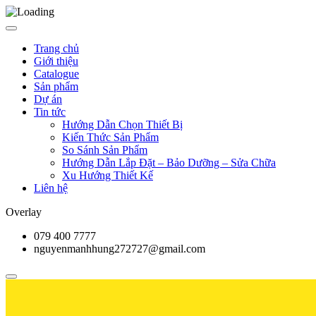
Trang chủ
Giới thiệu
Catalogue
Sản phẩm
Dự án
Tin tức
Hướng Dẫn Chọn Thiết Bị
Kiến Thức Sản Phẩm
So Sánh Sản Phẩm
Hướng Dẫn Lắp Đặt – Bảo Dưỡng – Sửa Chữa
Xu Hướng Thiết Kế
Liên hệ
Overlay
079 400 7777
nguyenmanhhung272727@gmail.com