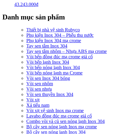
43.243.000
₫
Danh mục sản phẩm
Thiết bị nhà vệ sinh Rubyco
Phụ kiện Inox 304 – Phễu thu nước
Phụ kiện Inox 304 mạ crome
Tay sen tắm Inox 304
Tay sen tắm nhôm – Nhựa ABS mạ crome
Vòi bếp đồng đúc mạ crome giả cổ
Vòi bếp lạnh Inox 304
Vòi bếp nóng lạnh Inox 304
Vòi bếp nóng lạnh mạ Crome
Vòi sen Inox 304 bóng
Vòi sen nhôm
Vòi sen nhựa
Vòi sen thuyền Inox 304
Vòi xịt
Xả tiểu nam
Vòi xịt vệ sinh Inox mạ crome
Lavabo đồng đúc mạ crome giả cổ
Combo vòi và củ sen nóng lạnh Inox 304
Bộ cây sen nóng lạnh Inox mạ crome
Bộ cây sen nóng lạnh Inox 304