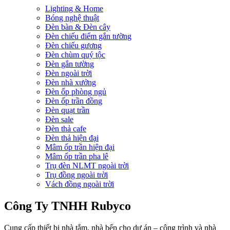
Lighting & Home
Bóng nghệ thuật
Đèn bàn & Đèn cây
Đèn chiếu điểm gắn tường
Đèn chiếu gương
Đèn chùm quý tộc
Đèn gắn tường
Đèn ngoài trời
Đèn nhà xưởng
Đèn ốp phòng ngủ
Đèn ốp trần đồng
Đèn quạt trần
Đèn sale
Đèn thả cafe
Đèn thả hiện đại
Mâm ốp trần hiện đại
Mâm ốp trần pha lê
Trụ đèn NLMT ngoài trời
Trụ đồng ngoài trời
Vách đồng ngoài trời
Công Ty TNHH Rubyco
Cung cấp thiết bị nhà tắm, nhà bếp cho dự án – công trình và nhà