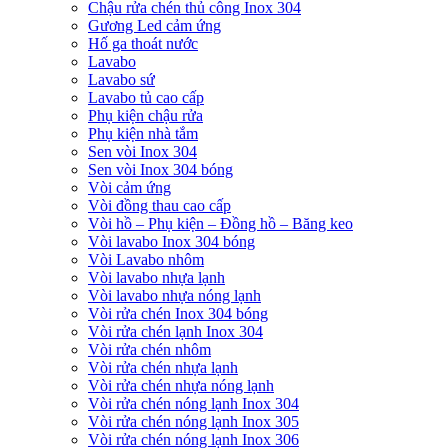
Chậu rửa chén thủ công Inox 304
Gương Led cảm ứng
Hố ga thoát nước
Lavabo
Lavabo sứ
Lavabo tủ cao cấp
Phụ kiện chậu rửa
Phụ kiện nhà tắm
Sen vòi Inox 304
Sen vòi Inox 304 bóng
Vòi cảm ứng
Vòi đồng thau cao cấp
Vòi hồ – Phụ kiện – Đồng hồ – Băng keo
Vòi lavabo Inox 304 bóng
Vòi Lavabo nhôm
Vòi lavabo nhựa lạnh
Vòi lavabo nhựa nóng lạnh
Vòi rửa chén Inox 304 bóng
Vòi rửa chén lạnh Inox 304
Vòi rửa chén nhôm
Vòi rửa chén nhựa lạnh
Vòi rửa chén nhựa nóng lạnh
Vòi rửa chén nóng lạnh Inox 304
Vòi rửa chén nóng lạnh Inox 305
Vòi rửa chén nóng lạnh Inox 306