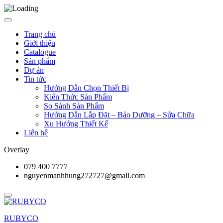
Trang chủ
Giới thiệu
Catalogue
Sản phẩm
Dự án
Tin tức
Hướng Dẫn Chọn Thiết Bị
Kiến Thức Sản Phẩm
So Sánh Sản Phẩm
Hướng Dẫn Lắp Đặt – Bảo Dưỡng – Sửa Chữa
Xu Hướng Thiết Kế
Liên hệ
Overlay
079 400 7777
nguyenmanhhung272727@gmail.com
RUBYCO