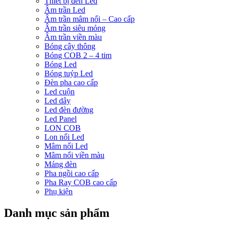
Thiết bị đèn Led
Âm trần Led
Âm trần mâm nổi – Cao cấp
Âm trần siêu mỏng
Âm trần viền màu
Bóng cây thông
Bóng COB 2 – 4 tim
Bóng Led
Bóng tuýp Led
Đèn pha cao cấp
Led cuộn
Led dây
Led đèn đường
Led Panel
LON COB
Lon nổi Led
Mâm nổi Led
Mâm nổi viền màu
Máng đèn
Pha ngồi cao cấp
Pha Ray COB cao cấp
Phụ kiện
Danh mục sản phẩm