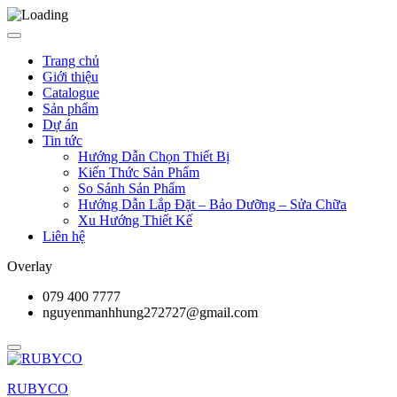
Trang chủ
Giới thiệu
Catalogue
Sản phẩm
Dự án
Tin tức
Hướng Dẫn Chọn Thiết Bị
Kiến Thức Sản Phẩm
So Sánh Sản Phẩm
Hướng Dẫn Lắp Đặt – Bảo Dưỡng – Sửa Chữa
Xu Hướng Thiết Kế
Liên hệ
Overlay
079 400 7777
nguyenmanhhung272727@gmail.com
RUBYCO