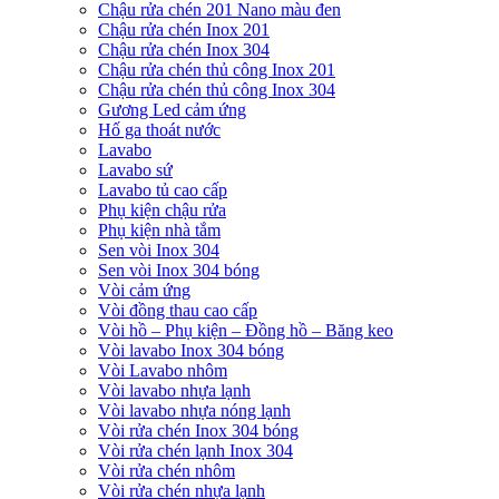
Chậu rửa chén 201 Nano màu đen
Chậu rửa chén Inox 201
Chậu rửa chén Inox 304
Chậu rửa chén thủ công Inox 201
Chậu rửa chén thủ công Inox 304
Gương Led cảm ứng
Hố ga thoát nước
Lavabo
Lavabo sứ
Lavabo tủ cao cấp
Phụ kiện chậu rửa
Phụ kiện nhà tắm
Sen vòi Inox 304
Sen vòi Inox 304 bóng
Vòi cảm ứng
Vòi đồng thau cao cấp
Vòi hồ – Phụ kiện – Đồng hồ – Băng keo
Vòi lavabo Inox 304 bóng
Vòi Lavabo nhôm
Vòi lavabo nhựa lạnh
Vòi lavabo nhựa nóng lạnh
Vòi rửa chén Inox 304 bóng
Vòi rửa chén lạnh Inox 304
Vòi rửa chén nhôm
Vòi rửa chén nhựa lạnh