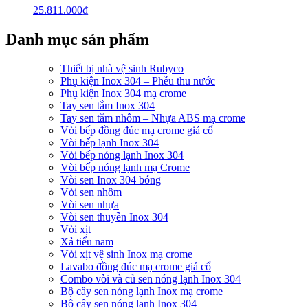
25.811.000
₫
Danh mục sản phẩm
Thiết bị nhà vệ sinh Rubyco
Phụ kiện Inox 304 – Phễu thu nước
Phụ kiện Inox 304 mạ crome
Tay sen tắm Inox 304
Tay sen tắm nhôm – Nhựa ABS mạ crome
Vòi bếp đồng đúc mạ crome giả cổ
Vòi bếp lạnh Inox 304
Vòi bếp nóng lạnh Inox 304
Vòi bếp nóng lạnh mạ Crome
Vòi sen Inox 304 bóng
Vòi sen nhôm
Vòi sen nhựa
Vòi sen thuyền Inox 304
Vòi xịt
Xả tiểu nam
Vòi xịt vệ sinh Inox mạ crome
Lavabo đồng đúc mạ crome giả cổ
Combo vòi và củ sen nóng lạnh Inox 304
Bộ cây sen nóng lạnh Inox mạ crome
Bộ cây sen nóng lạnh Inox 304