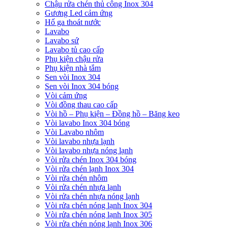
Chậu rửa chén thủ công Inox 304
Gương Led cảm ứng
Hố ga thoát nước
Lavabo
Lavabo sứ
Lavabo tủ cao cấp
Phụ kiện chậu rửa
Phụ kiện nhà tắm
Sen vòi Inox 304
Sen vòi Inox 304 bóng
Vòi cảm ứng
Vòi đồng thau cao cấp
Vòi hồ – Phụ kiện – Đồng hồ – Băng keo
Vòi lavabo Inox 304 bóng
Vòi Lavabo nhôm
Vòi lavabo nhựa lạnh
Vòi lavabo nhựa nóng lạnh
Vòi rửa chén Inox 304 bóng
Vòi rửa chén lạnh Inox 304
Vòi rửa chén nhôm
Vòi rửa chén nhựa lạnh
Vòi rửa chén nhựa nóng lạnh
Vòi rửa chén nóng lạnh Inox 304
Vòi rửa chén nóng lạnh Inox 305
Vòi rửa chén nóng lạnh Inox 306