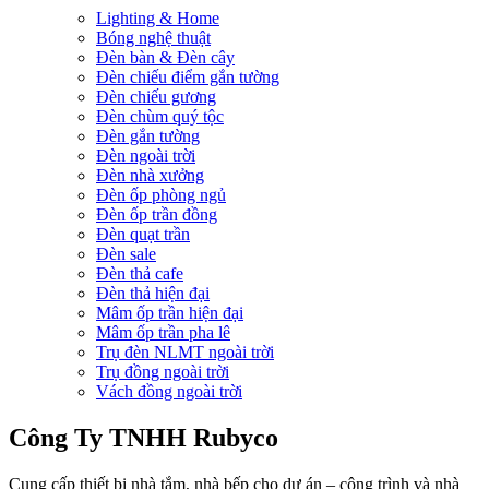
Lighting & Home
Bóng nghệ thuật
Đèn bàn & Đèn cây
Đèn chiếu điểm gắn tường
Đèn chiếu gương
Đèn chùm quý tộc
Đèn gắn tường
Đèn ngoài trời
Đèn nhà xưởng
Đèn ốp phòng ngủ
Đèn ốp trần đồng
Đèn quạt trần
Đèn sale
Đèn thả cafe
Đèn thả hiện đại
Mâm ốp trần hiện đại
Mâm ốp trần pha lê
Trụ đèn NLMT ngoài trời
Trụ đồng ngoài trời
Vách đồng ngoài trời
Công Ty TNHH Rubyco
Cung cấp thiết bị nhà tắm, nhà bếp cho dự án – công trình và nhà