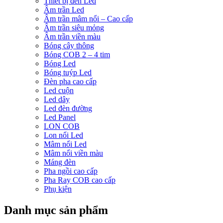
Thiết bị đèn Led
Âm trần Led
Âm trần mâm nổi – Cao cấp
Âm trần siêu mỏng
Âm trần viền màu
Bóng cây thông
Bóng COB 2 – 4 tim
Bóng Led
Bóng tuýp Led
Đèn pha cao cấp
Led cuộn
Led dây
Led đèn đường
Led Panel
LON COB
Lon nổi Led
Mâm nổi Led
Mâm nổi viền màu
Máng đèn
Pha ngồi cao cấp
Pha Ray COB cao cấp
Phụ kiện
Danh mục sản phẩm