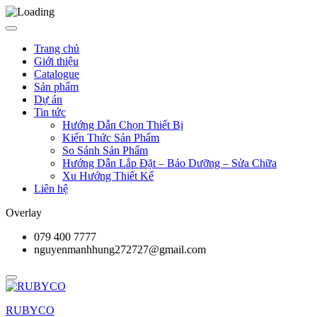
Trang chủ
Giới thiệu
Catalogue
Sản phẩm
Dự án
Tin tức
Hướng Dẫn Chọn Thiết Bị
Kiến Thức Sản Phẩm
So Sánh Sản Phẩm
Hướng Dẫn Lắp Đặt – Bảo Dưỡng – Sửa Chữa
Xu Hướng Thiết Kế
Liên hệ
Overlay
079 400 7777
nguyenmanhhung272727@gmail.com
RUBYCO