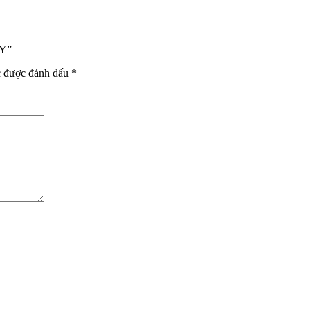
AY”
c được đánh dấu
*