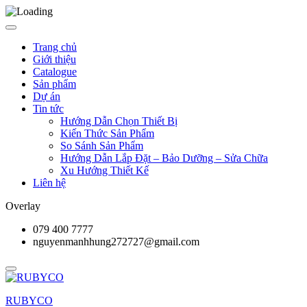
Trang chủ
Giới thiệu
Catalogue
Sản phẩm
Dự án
Tin tức
Hướng Dẫn Chọn Thiết Bị
Kiến Thức Sản Phẩm
So Sánh Sản Phẩm
Hướng Dẫn Lắp Đặt – Bảo Dưỡng – Sửa Chữa
Xu Hướng Thiết Kế
Liên hệ
Overlay
079 400 7777
nguyenmanhhung272727@gmail.com
RUBYCO