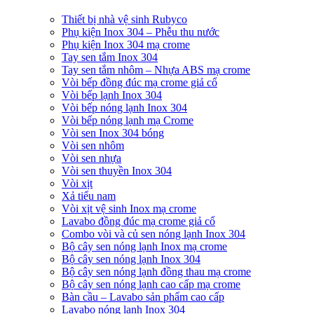
Thiết bị nhà vệ sinh Rubyco
Phụ kiện Inox 304 – Phễu thu nước
Phụ kiện Inox 304 mạ crome
Tay sen tắm Inox 304
Tay sen tắm nhôm – Nhựa ABS mạ crome
Vòi bếp đồng đúc mạ crome giả cổ
Vòi bếp lạnh Inox 304
Vòi bếp nóng lạnh Inox 304
Vòi bếp nóng lạnh mạ Crome
Vòi sen Inox 304 bóng
Vòi sen nhôm
Vòi sen nhựa
Vòi sen thuyền Inox 304
Vòi xịt
Xả tiểu nam
Vòi xịt vệ sinh Inox mạ crome
Lavabo đồng đúc mạ crome giả cổ
Combo vòi và củ sen nóng lạnh Inox 304
Bộ cây sen nóng lạnh Inox mạ crome
Bộ cây sen nóng lạnh Inox 304
Bộ cây sen nóng lạnh đồng thau mạ crome
Bộ cây sen nóng lạnh cao cấp mạ crome
Bàn cầu – Lavabo sản phẩm cao cấp
Lavabo nóng lạnh Inox 304