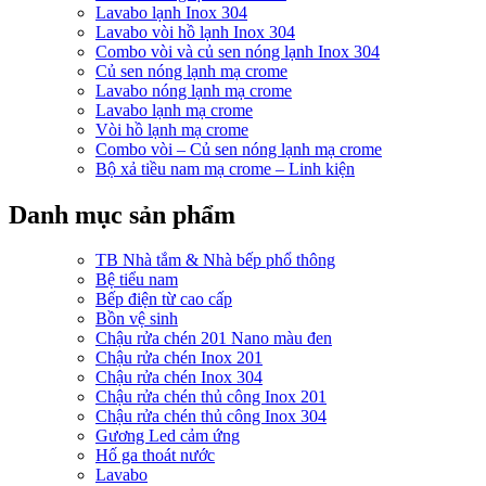
Lavabo lạnh Inox 304
Lavabo vòi hồ lạnh Inox 304
Combo vòi và củ sen nóng lạnh Inox 304
Củ sen nóng lạnh mạ crome
Lavabo nóng lạnh mạ crome
Lavabo lạnh mạ crome
Vòi hồ lạnh mạ crome
Combo vòi – Củ sen nóng lạnh mạ crome
Bộ xả tiều nam mạ crome – Linh kiện
Danh mục sản phẩm
TB Nhà tắm & Nhà bếp phổ thông
Bệ tiểu nam
Bếp điện từ cao cấp
Bồn vệ sinh
Chậu rửa chén 201 Nano màu đen
Chậu rửa chén Inox 201
Chậu rửa chén Inox 304
Chậu rửa chén thủ công Inox 201
Chậu rửa chén thủ công Inox 304
Gương Led cảm ứng
Hố ga thoát nước
Lavabo