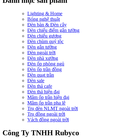
Danh mục sản phẩm
Lighting & Home
Bóng nghệ thuật
Đèn bàn & Đèn cây
Đèn chiếu điểm gắn tường
Đèn chiếu gương
Đèn chùm quý tộc
Đèn gắn tường
Đèn ngoài trời
Đèn nhà xưởng
Đèn ốp phòng ngủ
Đèn ốp trần đồng
Đèn quạt trần
Đèn sale
Đèn thả cafe
Đèn thả hiện đại
Mâm ốp trần hiện đại
Mâm ốp trần pha lê
Trụ đèn NLMT ngoài trời
Trụ đồng ngoài trời
Vách đồng ngoài trời
Công Ty TNHH Rubyco