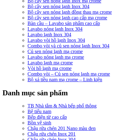
Bộ cây sen nóng lạnh Inox mạ crome
Bộ cây sen nóng lạnh Inox 304
Bộ cây sen nóng lạnh đồng thau mạ crome
Bộ cây sen nóng lạnh cao cấp mạ crome
Bàn cầu – Lavabo sản phẩm cao cấp
Lavabo nóng lạnh Inox 304
Lavabo lạnh Inox 304
Lavabo vòi hồ lạnh Inox 304
Combo vòi và củ sen nóng lạnh Inox 304
Củ sen nóng lạnh mạ crome
Lavabo nóng lạnh mạ crome
Lavabo lạnh mạ crome
Vòi hồ lạnh mạ crome
Combo vòi – Củ sen nóng lạnh mạ crome
Bộ xả tiều nam mạ crome – Linh kiện
Danh mục sản phẩm
TB Nhà tắm & Nhà bếp phổ thông
Bệ tiểu nam
Bếp điện từ cao cấp
Bồn vệ sinh
Chậu rửa chén 201 Nano màu đen
Chậu rửa chén Inox 201
Chậu rửa chén Inox 304