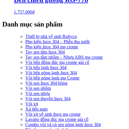
1.757.000
₫
Danh mục sản phẩm
Thiết bị nhà vệ sinh Rubyco
Phụ kiện Inox 304 – Phễu thu nước
Phụ kiện Inox 304 mạ crome
Tay sen tắm Inox 304
Tay sen tắm nhôm – Nhựa ABS mạ crome
Vòi bếp đồng đúc mạ crome giả cổ
Vòi bếp lạnh Inox 304
Vòi bếp nóng lạnh Inox 304
Vòi bếp nóng lạnh mạ Crome
Vòi sen Inox 304 bóng
Vòi sen nhôm
Vòi sen nhựa
Vòi sen thuyền Inox 304
Vòi xịt
Xả tiểu nam
Vòi xịt vệ sinh Inox mạ crome
Lavabo đồng đúc mạ crome giả cổ
Combo vòi và củ sen nóng lạnh Inox 304