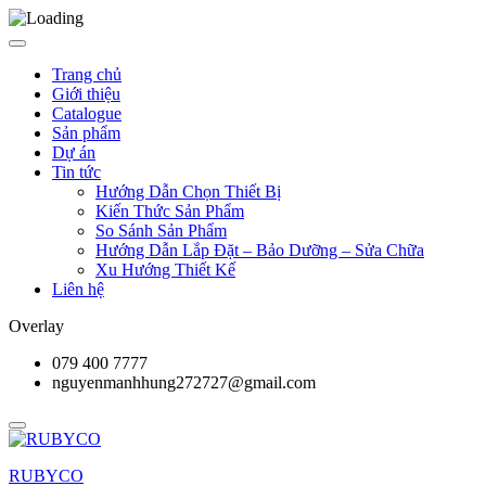
Trang chủ
Giới thiệu
Catalogue
Sản phẩm
Dự án
Tin tức
Hướng Dẫn Chọn Thiết Bị
Kiến Thức Sản Phẩm
So Sánh Sản Phẩm
Hướng Dẫn Lắp Đặt – Bảo Dưỡng – Sửa Chữa
Xu Hướng Thiết Kế
Liên hệ
Overlay
079 400 7777
nguyenmanhhung272727@gmail.com
RUBYCO