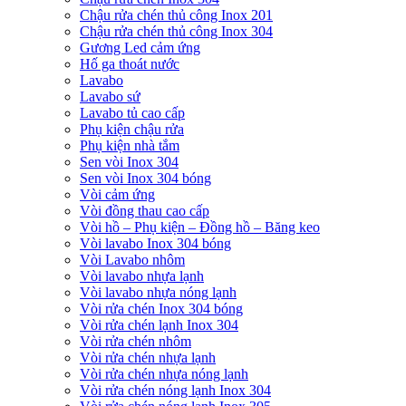
Chậu rửa chén thủ công Inox 201
Chậu rửa chén thủ công Inox 304
Gương Led cảm ứng
Hố ga thoát nước
Lavabo
Lavabo sứ
Lavabo tủ cao cấp
Phụ kiện chậu rửa
Phụ kiện nhà tắm
Sen vòi Inox 304
Sen vòi Inox 304 bóng
Vòi cảm ứng
Vòi đồng thau cao cấp
Vòi hồ – Phụ kiện – Đồng hồ – Băng keo
Vòi lavabo Inox 304 bóng
Vòi Lavabo nhôm
Vòi lavabo nhựa lạnh
Vòi lavabo nhựa nóng lạnh
Vòi rửa chén Inox 304 bóng
Vòi rửa chén lạnh Inox 304
Vòi rửa chén nhôm
Vòi rửa chén nhựa lạnh
Vòi rửa chén nhựa nóng lạnh
Vòi rửa chén nóng lạnh Inox 304