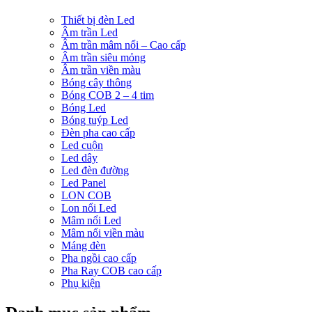
Thiết bị đèn Led
Âm trần Led
Âm trần mâm nổi – Cao cấp
Âm trần siêu mỏng
Âm trần viền màu
Bóng cây thông
Bóng COB 2 – 4 tim
Bóng Led
Bóng tuýp Led
Đèn pha cao cấp
Led cuộn
Led dây
Led đèn đường
Led Panel
LON COB
Lon nổi Led
Mâm nổi Led
Mâm nổi viền màu
Máng đèn
Pha ngồi cao cấp
Pha Ray COB cao cấp
Phụ kiện