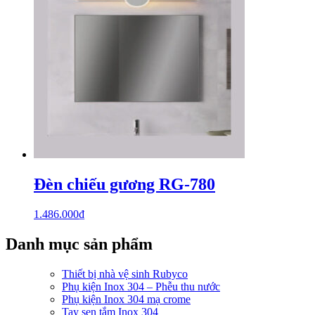
Đèn chiếu gương RG-780
1.486.000
₫
Danh mục sản phẩm
Thiết bị nhà vệ sinh Rubyco
Phụ kiện Inox 304 – Phễu thu nước
Phụ kiện Inox 304 mạ crome
Tay sen tắm Inox 304