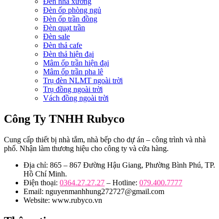
Đèn nhà xưởng
Đèn ốp phòng ngủ
Đèn ốp trần đồng
Đèn quạt trần
Đèn sale
Đèn thả cafe
Đèn thả hiện đại
Mâm ốp trần hiện đại
Mâm ốp trần pha lê
Trụ đèn NLMT ngoài trời
Trụ đồng ngoài trời
Vách đồng ngoài trời
Công Ty TNHH Rubyco
Cung cấp thiết bị nhà tắm, nhà bếp cho dự án – công trình và nhà
phố. Nhận làm thương hiệu cho công ty và cửa hàng.
Địa chỉ: 865 – 867 Đường Hậu Giang, Phường Bình Phú, TP.
Hồ Chí Minh.
Điện thoại:
0364.27.27.27
– Hotline:
079.400.7777
Email: nguyenmanhhung272727@gmail.com
Website: www.rubyco.vn