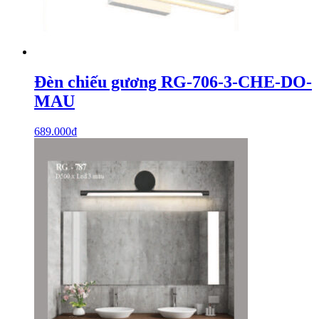
Đèn chiếu gương RG-706-3-CHE-DO-
MAU
689.000
₫