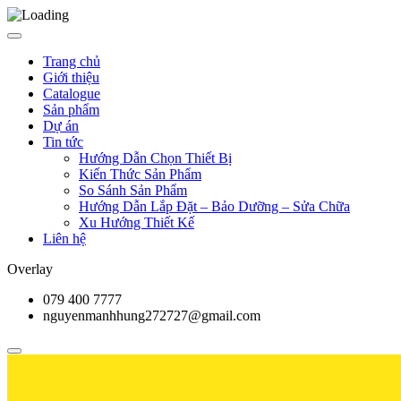
Trang chủ
Giới thiệu
Catalogue
Sản phẩm
Dự án
Tin tức
Hướng Dẫn Chọn Thiết Bị
Kiến Thức Sản Phẩm
So Sánh Sản Phẩm
Hướng Dẫn Lắp Đặt – Bảo Dưỡng – Sửa Chữa
Xu Hướng Thiết Kế
Liên hệ
Overlay
079 400 7777
nguyenmanhhung272727@gmail.com