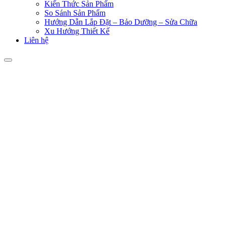
Kiến Thức Sản Phẩm
So Sánh Sản Phẩm
Hướng Dẫn Lắp Đặt – Bảo Dưỡng – Sửa Chữa
Xu Hướng Thiết Kế
Liên hệ