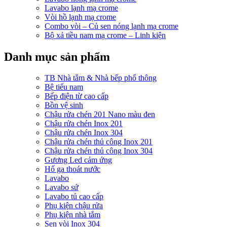
Lavabo lạnh mạ crome
Vòi hồ lạnh mạ crome
Combo vòi – Củ sen nóng lạnh mạ crome
Bộ xả tiều nam mạ crome – Linh kiện
Danh mục sản phẩm
TB Nhà tắm & Nhà bếp phổ thông
Bệ tiểu nam
Bếp điện từ cao cấp
Bồn vệ sinh
Chậu rửa chén 201 Nano màu đen
Chậu rửa chén Inox 201
Chậu rửa chén Inox 304
Chậu rửa chén thủ công Inox 201
Chậu rửa chén thủ công Inox 304
Gương Led cảm ứng
Hố ga thoát nước
Lavabo
Lavabo sứ
Lavabo tủ cao cấp
Phụ kiện chậu rửa
Phụ kiện nhà tắm
Sen vòi Inox 304