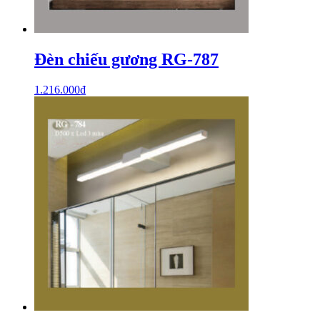
Đèn chiếu gương RG-787
1.216.000
₫