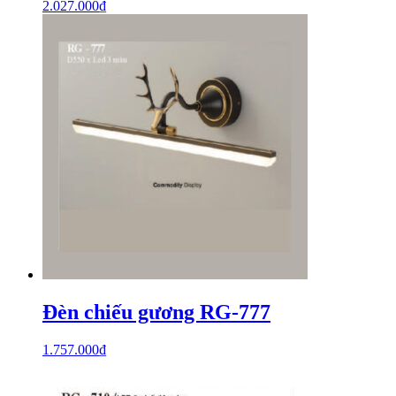
2.027.000
₫
Đèn chiếu gương RG-777
1.757.000
₫