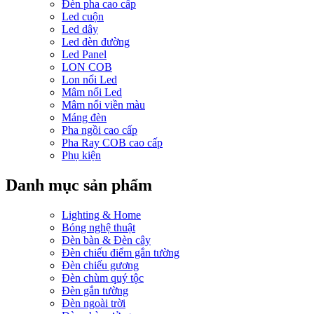
Đèn pha cao cấp
Led cuộn
Led dây
Led đèn đường
Led Panel
LON COB
Lon nổi Led
Mâm nổi Led
Mâm nổi viền màu
Máng đèn
Pha ngồi cao cấp
Pha Ray COB cao cấp
Phụ kiện
Danh mục sản phẩm
Lighting & Home
Bóng nghệ thuật
Đèn bàn & Đèn cây
Đèn chiếu điểm gắn tường
Đèn chiếu gương
Đèn chùm quý tộc
Đèn gắn tường
Đèn ngoài trời