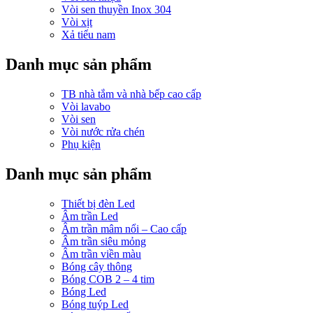
Vòi sen thuyền Inox 304
Vòi xịt
Xả tiểu nam
Danh mục sản phẩm
TB nhà tắm và nhà bếp cao cấp
Vòi lavabo
Vòi sen
Vòi nước rửa chén
Phụ kiện
Danh mục sản phẩm
Thiết bị đèn Led
Âm trần Led
Âm trần mâm nổi – Cao cấp
Âm trần siêu mỏng
Âm trần viền màu
Bóng cây thông
Bóng COB 2 – 4 tim
Bóng Led
Bóng tuýp Led