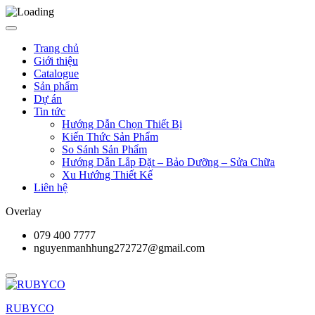
Trang chủ
Giới thiệu
Catalogue
Sản phẩm
Dự án
Tin tức
Hướng Dẫn Chọn Thiết Bị
Kiến Thức Sản Phẩm
So Sánh Sản Phẩm
Hướng Dẫn Lắp Đặt – Bảo Dưỡng – Sửa Chữa
Xu Hướng Thiết Kế
Liên hệ
Overlay
079 400 7777
nguyenmanhhung272727@gmail.com
RUBYCO