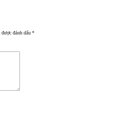
c được đánh dấu
*