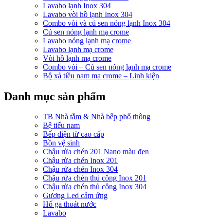
Lavabo lạnh Inox 304
Lavabo vòi hồ lạnh Inox 304
Combo vòi và củ sen nóng lạnh Inox 304
Củ sen nóng lạnh mạ crome
Lavabo nóng lạnh mạ crome
Lavabo lạnh mạ crome
Vòi hồ lạnh mạ crome
Combo vòi – Củ sen nóng lạnh mạ crome
Bộ xả tiều nam mạ crome – Linh kiện
Danh mục sản phẩm
TB Nhà tắm & Nhà bếp phổ thông
Bệ tiểu nam
Bếp điện từ cao cấp
Bồn vệ sinh
Chậu rửa chén 201 Nano màu đen
Chậu rửa chén Inox 201
Chậu rửa chén Inox 304
Chậu rửa chén thủ công Inox 201
Chậu rửa chén thủ công Inox 304
Gương Led cảm ứng
Hố ga thoát nước
Lavabo