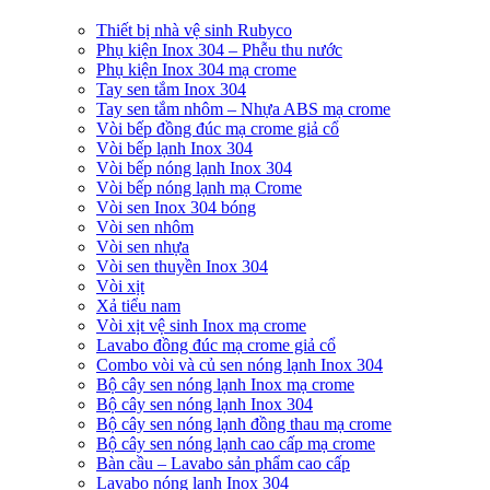
Thiết bị nhà vệ sinh Rubyco
Phụ kiện Inox 304 – Phễu thu nước
Phụ kiện Inox 304 mạ crome
Tay sen tắm Inox 304
Tay sen tắm nhôm – Nhựa ABS mạ crome
Vòi bếp đồng đúc mạ crome giả cổ
Vòi bếp lạnh Inox 304
Vòi bếp nóng lạnh Inox 304
Vòi bếp nóng lạnh mạ Crome
Vòi sen Inox 304 bóng
Vòi sen nhôm
Vòi sen nhựa
Vòi sen thuyền Inox 304
Vòi xịt
Xả tiểu nam
Vòi xịt vệ sinh Inox mạ crome
Lavabo đồng đúc mạ crome giả cổ
Combo vòi và củ sen nóng lạnh Inox 304
Bộ cây sen nóng lạnh Inox mạ crome
Bộ cây sen nóng lạnh Inox 304
Bộ cây sen nóng lạnh đồng thau mạ crome
Bộ cây sen nóng lạnh cao cấp mạ crome
Bàn cầu – Lavabo sản phẩm cao cấp
Lavabo nóng lạnh Inox 304