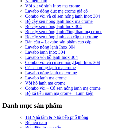
Xả tiểu nam
Vòi xịt vệ sinh Inox mạ crome
Lavabo đồng đúc mạ crome giả cổ
Combo vòi và củ sen nóng lạnh Inox 304
Bộ cây sen nóng lạnh Inox mạ crome
Bộ cây sen nóng lạnh Inox 304
Bộ cây sen nóng lạnh đồng thau mạ crome
Bộ cây sen nóng lạnh cao cấp mạ crome
Bàn cầu – Lavabo sản phẩm cao cấp
Lavabo nóng lạnh Inox 304
Lavabo lạnh Inox 304
Lavabo vòi hồ lạnh Inox 304
Combo vòi và củ sen nóng lạnh Inox 304
Củ sen nóng lạnh mạ crome
Lavabo nóng lạnh mạ crome
Lavabo lạnh mạ crome
Vòi hồ lạnh mạ crome
Combo vòi – Củ sen nóng lạnh mạ crome
Bộ xả tiều nam mạ crome – Linh kiện
Danh mục sản phẩm
TB Nhà tắm & Nhà bếp phổ thông
Bệ tiểu nam
Bếp điện từ cao cấp