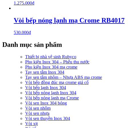
1.275.000
₫
Vòi bếp nóng lạnh mạ Crome RB4017
530.000
₫
Danh mục sản phẩm
Thiết bị nhà vệ sinh Rubyco
Phụ kiện Inox 304 – Phễu thu nước
Phụ kiện Inox 304 mạ crome
Tay sen tắm Inox 304
Tay sen tắm nhôm – Nhựa ABS mạ crome
Vòi bếp đồng đúc mạ crome giả cổ
Vòi bếp lạnh Inox 304
Vòi bếp nóng lạnh Inox 304
Vòi bếp nóng lạnh mạ Crome
Vòi sen Inox 304 bóng
Vòi sen nhôm
Vòi sen nhựa
Vòi sen thuyền Inox 304
Vòi xịt