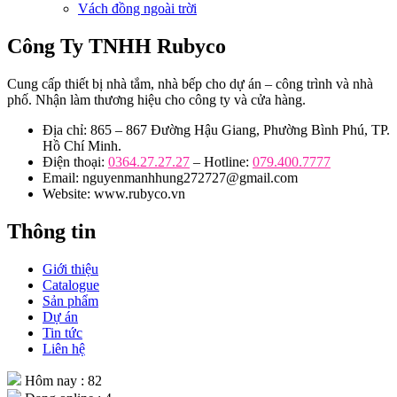
Vách đồng ngoài trời
Công Ty TNHH Rubyco
Cung cấp thiết bị nhà tắm, nhà bếp cho dự án – công trình và nhà
phố. Nhận làm thương hiệu cho công ty và cửa hàng.
Địa chỉ: 865 – 867 Đường Hậu Giang, Phường Bình Phú, TP.
Hồ Chí Minh.
Điện thoại:
0364.27.27.27
– Hotline:
079.400.7777
Email: nguyenmanhhung272727@gmail.com
Website: www.rubyco.vn
Thông tin
Giới thiệu
Catalogue
Sản phẩm
Dự án
Tin tức
Liên hệ
Hôm nay : 82