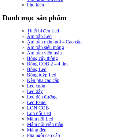
Phụ kiện
Danh mục sản phẩm
Thiết bị đèn Led
Âm trần Led
Âm trần mâm nổi – Cao cấp
Âm trần siêu mỏng
Âm trần viền màu
Bóng cây thông
Bóng COB 2 – 4 tim
Bóng Led
Bóng tuýp Led
Đèn pha cao cấp
Led cuộn
Led dây
Led đèn đường
Led Panel
LON COB
Lon nổi Led
Mâm nổi Led
Mâm nổi viền màu
Máng đèn
Pha ngồi cao cấp