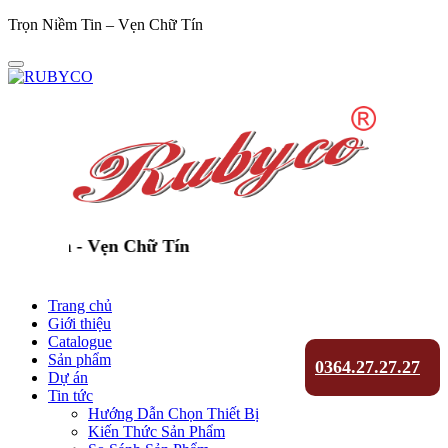
Trọn Niềm Tin – Vẹn Chữ Tín
m Tin - Vẹn Chữ Tín
Trang chủ
Giới thiệu
Catalogue
Sản phẩm
0364.27.27.27
Dự án
Tin tức
Hướng Dẫn Chọn Thiết Bị
Kiến Thức Sản Phẩm