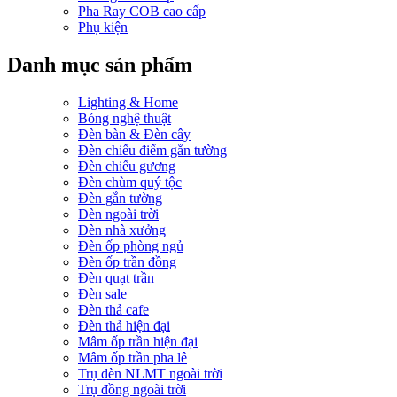
Pha Ray COB cao cấp
Phụ kiện
Danh mục sản phẩm
Lighting & Home
Bóng nghệ thuật
Đèn bàn & Đèn cây
Đèn chiếu điểm gắn tường
Đèn chiếu gương
Đèn chùm quý tộc
Đèn gắn tường
Đèn ngoài trời
Đèn nhà xưởng
Đèn ốp phòng ngủ
Đèn ốp trần đồng
Đèn quạt trần
Đèn sale
Đèn thả cafe
Đèn thả hiện đại
Mâm ốp trần hiện đại
Mâm ốp trần pha lê
Trụ đèn NLMT ngoài trời
Trụ đồng ngoài trời