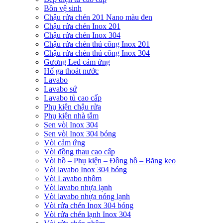
Bồn vệ sinh
Chậu rửa chén 201 Nano màu đen
Chậu rửa chén Inox 201
Chậu rửa chén Inox 304
Chậu rửa chén thủ công Inox 201
Chậu rửa chén thủ công Inox 304
Gương Led cảm ứng
Hố ga thoát nước
Lavabo
Lavabo sứ
Lavabo tủ cao cấp
Phụ kiện chậu rửa
Phụ kiện nhà tắm
Sen vòi Inox 304
Sen vòi Inox 304 bóng
Vòi cảm ứng
Vòi đồng thau cao cấp
Vòi hồ – Phụ kiện – Đồng hồ – Băng keo
Vòi lavabo Inox 304 bóng
Vòi Lavabo nhôm
Vòi lavabo nhựa lạnh
Vòi lavabo nhựa nóng lạnh
Vòi rửa chén Inox 304 bóng
Vòi rửa chén lạnh Inox 304