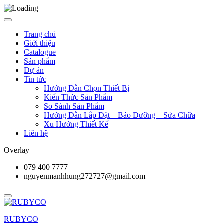
Trang chủ
Giới thiệu
Catalogue
Sản phẩm
Dự án
Tin tức
Hướng Dẫn Chọn Thiết Bị
Kiến Thức Sản Phẩm
So Sánh Sản Phẩm
Hướng Dẫn Lắp Đặt – Bảo Dưỡng – Sửa Chữa
Xu Hướng Thiết Kế
Liên hệ
Overlay
079 400 7777
nguyenmanhhung272727@gmail.com
RUBYCO