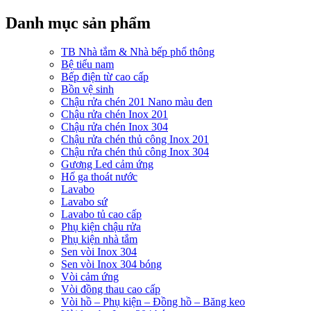
Danh mục sản phẩm
TB Nhà tắm & Nhà bếp phổ thông
Bệ tiểu nam
Bếp điện từ cao cấp
Bồn vệ sinh
Chậu rửa chén 201 Nano màu đen
Chậu rửa chén Inox 201
Chậu rửa chén Inox 304
Chậu rửa chén thủ công Inox 201
Chậu rửa chén thủ công Inox 304
Gương Led cảm ứng
Hố ga thoát nước
Lavabo
Lavabo sứ
Lavabo tủ cao cấp
Phụ kiện chậu rửa
Phụ kiện nhà tắm
Sen vòi Inox 304
Sen vòi Inox 304 bóng
Vòi cảm ứng
Vòi đồng thau cao cấp
Vòi hồ – Phụ kiện – Đồng hồ – Băng keo