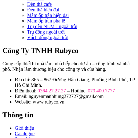
Đèn thả cafe
Đèn thả hiện đại
Mâm ốp trần hiện đại
Mâm ốp trần pha lê
Trụ đèn NLMT ngoài trời
Trụ đồng ngoài trời
Vách đồng ngoài trời
Công Ty TNHH Rubyco
Cung cấp thiết bị nhà tắm, nhà bếp cho dự án – công trình và nhà
phố. Nhận làm thương hiệu cho công ty và cửa hàng.
Địa chỉ: 865 – 867 Đường Hậu Giang, Phường Bình Phú, TP.
Hồ Chí Minh.
Điện thoại:
0364.27.27.27
– Hotline:
079.400.7777
Email: nguyenmanhhung272727@gmail.com
Website: www.rubyco.vn
Thông tin
Giới thiệu
Catalogue