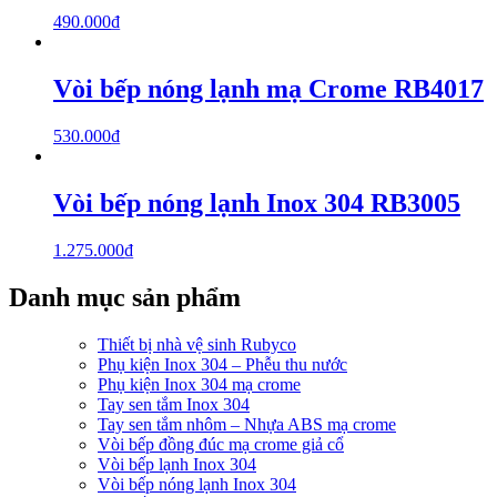
490.000
₫
Vòi bếp nóng lạnh mạ Crome RB4017
530.000
₫
Vòi bếp nóng lạnh Inox 304 RB3005
1.275.000
₫
Danh mục sản phẩm
Thiết bị nhà vệ sinh Rubyco
Phụ kiện Inox 304 – Phễu thu nước
Phụ kiện Inox 304 mạ crome
Tay sen tắm Inox 304
Tay sen tắm nhôm – Nhựa ABS mạ crome
Vòi bếp đồng đúc mạ crome giả cổ
Vòi bếp lạnh Inox 304
Vòi bếp nóng lạnh Inox 304