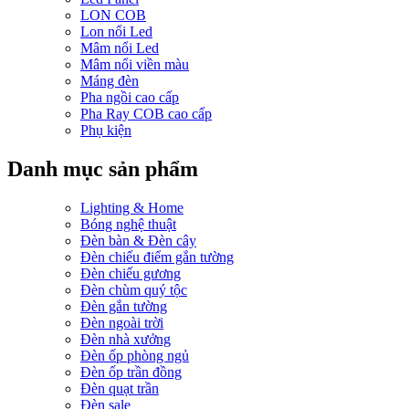
LON COB
Lon nổi Led
Mâm nổi Led
Mâm nổi viền màu
Máng đèn
Pha ngồi cao cấp
Pha Ray COB cao cấp
Phụ kiện
Danh mục sản phẩm
Lighting & Home
Bóng nghệ thuật
Đèn bàn & Đèn cây
Đèn chiếu điểm gắn tường
Đèn chiếu gương
Đèn chùm quý tộc
Đèn gắn tường
Đèn ngoài trời
Đèn nhà xưởng
Đèn ốp phòng ngủ
Đèn ốp trần đồng
Đèn quạt trần
Đèn sale