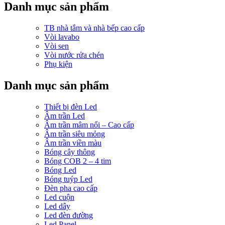
Danh mục sản phẩm
TB nhà tắm và nhà bếp cao cấp
Vòi lavabo
Vòi sen
Vòi nước rửa chén
Phụ kiện
Danh mục sản phẩm
Thiết bị đèn Led
Âm trần Led
Âm trần mâm nổi – Cao cấp
Âm trần siêu mỏng
Âm trần viền màu
Bóng cây thông
Bóng COB 2 – 4 tim
Bóng Led
Bóng tuýp Led
Đèn pha cao cấp
Led cuộn
Led dây
Led đèn đường
Led Panel