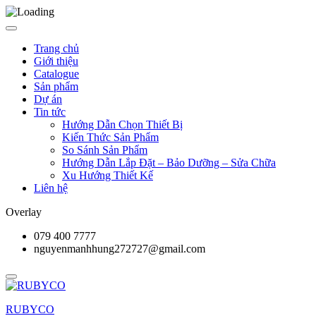
Trang chủ
Giới thiệu
Catalogue
Sản phẩm
Dự án
Tin tức
Hướng Dẫn Chọn Thiết Bị
Kiến Thức Sản Phẩm
So Sánh Sản Phẩm
Hướng Dẫn Lắp Đặt – Bảo Dưỡng – Sửa Chữa
Xu Hướng Thiết Kế
Liên hệ
Overlay
079 400 7777
nguyenmanhhung272727@gmail.com
RUBYCO