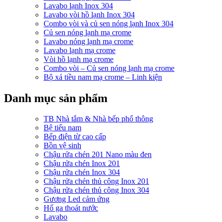
Lavabo lạnh Inox 304
Lavabo vòi hồ lạnh Inox 304
Combo vòi và củ sen nóng lạnh Inox 304
Củ sen nóng lạnh mạ crome
Lavabo nóng lạnh mạ crome
Lavabo lạnh mạ crome
Vòi hồ lạnh mạ crome
Combo vòi – Củ sen nóng lạnh mạ crome
Bộ xả tiều nam mạ crome – Linh kiện
Danh mục sản phẩm
TB Nhà tắm & Nhà bếp phổ thông
Bệ tiểu nam
Bếp điện từ cao cấp
Bồn vệ sinh
Chậu rửa chén 201 Nano màu đen
Chậu rửa chén Inox 201
Chậu rửa chén Inox 304
Chậu rửa chén thủ công Inox 201
Chậu rửa chén thủ công Inox 304
Gương Led cảm ứng
Hố ga thoát nước
Lavabo