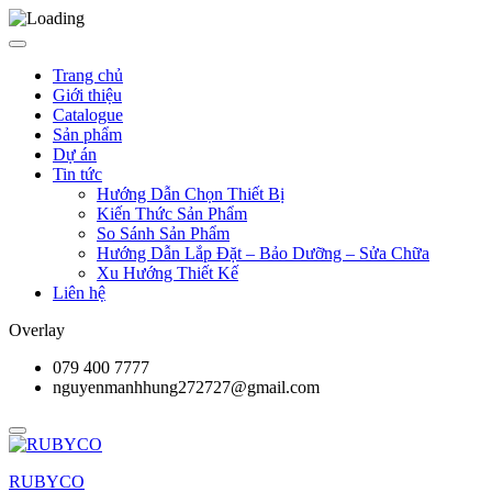
Trang chủ
Giới thiệu
Catalogue
Sản phẩm
Dự án
Tin tức
Hướng Dẫn Chọn Thiết Bị
Kiến Thức Sản Phẩm
So Sánh Sản Phẩm
Hướng Dẫn Lắp Đặt – Bảo Dưỡng – Sửa Chữa
Xu Hướng Thiết Kế
Liên hệ
Overlay
079 400 7777
nguyenmanhhung272727@gmail.com
RUBYCO