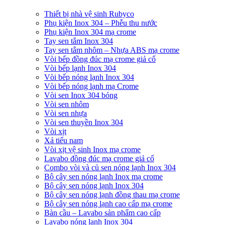
Thiết bị nhà vệ sinh Rubyco
Phụ kiện Inox 304 – Phễu thu nước
Phụ kiện Inox 304 mạ crome
Tay sen tắm Inox 304
Tay sen tắm nhôm – Nhựa ABS mạ crome
Vòi bếp đồng đúc mạ crome giả cổ
Vòi bếp lạnh Inox 304
Vòi bếp nóng lạnh Inox 304
Vòi bếp nóng lạnh mạ Crome
Vòi sen Inox 304 bóng
Vòi sen nhôm
Vòi sen nhựa
Vòi sen thuyền Inox 304
Vòi xịt
Xả tiểu nam
Vòi xịt vệ sinh Inox mạ crome
Lavabo đồng đúc mạ crome giả cổ
Combo vòi và củ sen nóng lạnh Inox 304
Bộ cây sen nóng lạnh Inox mạ crome
Bộ cây sen nóng lạnh Inox 304
Bộ cây sen nóng lạnh đồng thau mạ crome
Bộ cây sen nóng lạnh cao cấp mạ crome
Bàn cầu – Lavabo sản phẩm cao cấp
Lavabo nóng lạnh Inox 304