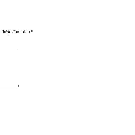
c được đánh dấu
*