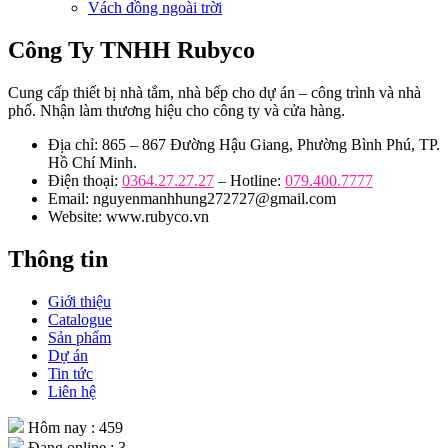
Vách đồng ngoài trời
Công Ty TNHH Rubyco
Cung cấp thiết bị nhà tắm, nhà bếp cho dự án – công trình và nhà
phố. Nhận làm thương hiệu cho công ty và cửa hàng.
Địa chỉ: 865 – 867 Đường Hậu Giang, Phường Bình Phú, TP.
Hồ Chí Minh.
Điện thoại:
0364.27.27.27
– Hotline:
079.400.7777
Email: nguyenmanhhung272727@gmail.com
Website: www.rubyco.vn
Thông tin
Giới thiệu
Catalogue
Sản phẩm
Dự án
Tin tức
Liên hệ
Hôm nay : 459
Đang online : 3