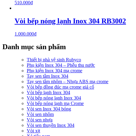
510.000
₫
Vòi bếp nóng lạnh Inox 304 RB3002
1.000.000
₫
Danh mục sản phẩm
Thiết bị nhà vệ sinh Rubyco
Phụ kiện Inox 304 – Phễu thu nước
Phụ kiện Inox 304 mạ crome
Tay sen tắm Inox 304
Tay sen tắm nhôm – Nhựa ABS mạ crome
Vòi bếp đồng đúc mạ crome giả cổ
Vòi bếp lạnh Inox 304
Vòi bếp nóng lạnh Inox 304
Vòi bếp nóng lạnh mạ Crome
Vòi sen Inox 304 bóng
Vòi sen nhôm
Vòi sen nhựa
Vòi sen thuyền Inox 304
Vòi xịt