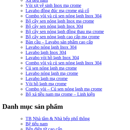
Xả tiểu nam
Vòi xịt vệ sinh Inox mạ crome
Lavabo đồng đúc mạ crome giả cổ
Combo vòi và củ sen nóng lạnh Inox 304
Bộ cây sen nóng lạnh Inox mạ crome
Bộ cây sen nóng lạnh Inox 304
Bộ cây sen nóng lạnh đồng thau mạ crome
Bộ cây sen nóng lạnh cao cấp mạ crome
Bàn cầu – Lavabo sản phẩm cao cấp
Lavabo nóng lạnh Inox 304
Lavabo lạnh Inox 304
Lavabo vòi hồ lạnh Inox 304
Combo vòi và củ sen nóng lạnh Inox 304
Củ sen nóng lạnh mạ crome
Lavabo nóng lạnh mạ crome
Lavabo lạnh mạ crome
Vòi hồ lạnh mạ crome
Combo vòi – Củ sen nóng lạnh mạ crome
Bộ xả tiều nam mạ crome – Linh kiện
Danh mục sản phẩm
TB Nhà tắm & Nhà bếp phổ thông
Bệ tiểu nam
Bếp điện từ cao cấp