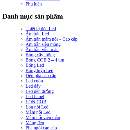
Phụ kiện
Danh mục sản phẩm
Thiết bị đèn Led
Âm trần Led
Âm trần mâm nổi – Cao cấp
Âm trần siêu mỏng
Âm trần viền màu
Bóng cây thông
Bóng COB 2 – 4 tim
Bóng Led
Bóng tuýp Led
Đèn pha cao cấp
Led cuộn
Led dây
Led đèn đường
Led Panel
LON COB
Lon nổi Led
Mâm nổi Led
Mâm nổi viền màu
Máng đèn
Pha ngồi cao cấp