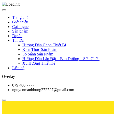
Trang chủ
Giới thiệu
Catalogue
Sản phẩm
Dự án
Tin tức
Hướng Dẫn Chọn Thiết Bị
Kiến Thức Sản Phẩm
So Sánh Sản Phẩm
Hướng Dẫn Lắp Đặt – Bảo Dưỡng – Sửa Chữa
Xu Hướng Thiết Kế
Liên hệ
Overlay
079 400 7777
nguyenmanhhung272727@gmail.com