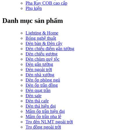
Pha Ray COB cao cấp
Phụ kiện
Danh mục sản phẩm
Lighting & Home
Bóng nghệ thuật
Đèn bàn & Đèn cây
Đèn chiếu điểm gắn tường
Đèn chiếu gương
Đèn chùm quý tộc
Đèn gắn tường
Đèn ngoài trời
Đèn nhà xưởng
Đèn ốp phòng ngủ
Đèn ốp trần đồng
Đèn quạt trần
Đèn sale
Đèn thả cafe
Đèn thả hiện đại
Mâm ốp trần hiện đại
Mâm ốp trần pha lê
Trụ đèn NLMT ngoài trời
Trụ đồng ngoài trời