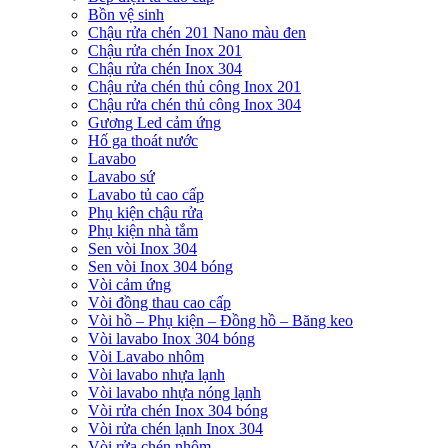
Bồn vệ sinh
Chậu rửa chén 201 Nano màu đen
Chậu rửa chén Inox 201
Chậu rửa chén Inox 304
Chậu rửa chén thủ công Inox 201
Chậu rửa chén thủ công Inox 304
Gương Led cảm ứng
Hố ga thoát nước
Lavabo
Lavabo sứ
Lavabo tủ cao cấp
Phụ kiện chậu rửa
Phụ kiện nhà tắm
Sen vòi Inox 304
Sen vòi Inox 304 bóng
Vòi cảm ứng
Vòi đồng thau cao cấp
Vòi hồ – Phụ kiện – Đồng hồ – Băng keo
Vòi lavabo Inox 304 bóng
Vòi Lavabo nhôm
Vòi lavabo nhựa lạnh
Vòi lavabo nhựa nóng lạnh
Vòi rửa chén Inox 304 bóng
Vòi rửa chén lạnh Inox 304
Vòi rửa chén nhôm