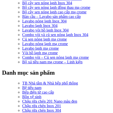
Bộ cây sen nóng lạnh Inox 304
Bộ cây sen nóng lạnh đồng thau mạ crome
Bộ cây sen nóng lạnh cao cấp mạ crome
Bàn cầu – Lavabo sản phẩm cao cấp
Lavabo nóng lạnh Inox 304
Lavabo lạnh Inox 304
Lavabo vòi hồ lạnh Inox 304
Combo vòi và củ sen nóng lạnh Inox 304
Củ sen nóng lạnh mạ crome
Lavabo nóng lạnh mạ crome
Lavabo lạnh mạ crome
Vòi hồ lạnh mạ crome
Combo vòi – Củ sen nóng lạnh mạ crome
Bộ xả tiều nam mạ crome – Linh kiện
Danh mục sản phẩm
TB Nhà tắm & Nhà bếp phổ thông
Bệ tiểu nam
Bếp điện từ cao cấp
Bồn vệ sinh
Chậu rửa chén 201 Nano màu đen
Chậu rửa chén Inox 201
Chậu rửa chén Inox 304