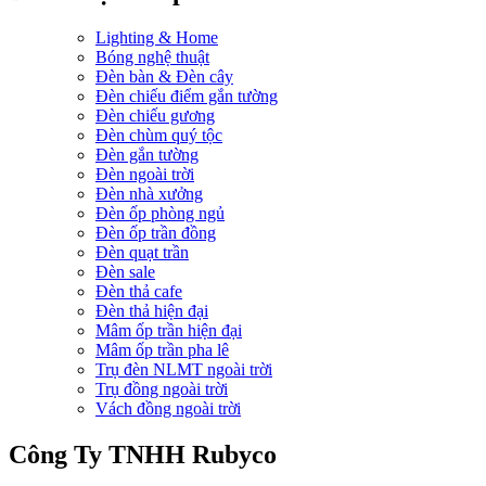
Lighting & Home
Bóng nghệ thuật
Đèn bàn & Đèn cây
Đèn chiếu điểm gắn tường
Đèn chiếu gương
Đèn chùm quý tộc
Đèn gắn tường
Đèn ngoài trời
Đèn nhà xưởng
Đèn ốp phòng ngủ
Đèn ốp trần đồng
Đèn quạt trần
Đèn sale
Đèn thả cafe
Đèn thả hiện đại
Mâm ốp trần hiện đại
Mâm ốp trần pha lê
Trụ đèn NLMT ngoài trời
Trụ đồng ngoài trời
Vách đồng ngoài trời
Công Ty TNHH Rubyco