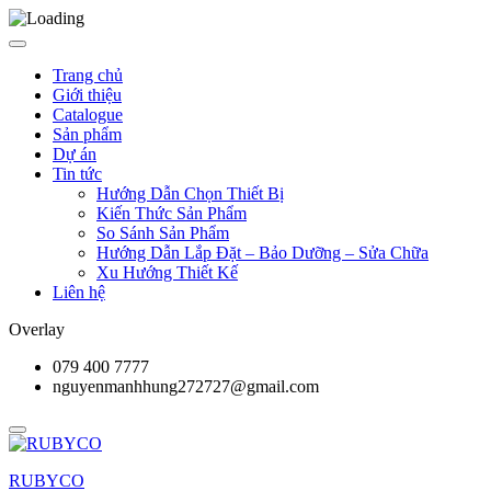
Trang chủ
Giới thiệu
Catalogue
Sản phẩm
Dự án
Tin tức
Hướng Dẫn Chọn Thiết Bị
Kiến Thức Sản Phẩm
So Sánh Sản Phẩm
Hướng Dẫn Lắp Đặt – Bảo Dưỡng – Sửa Chữa
Xu Hướng Thiết Kế
Liên hệ
Overlay
079 400 7777
nguyenmanhhung272727@gmail.com
RUBYCO