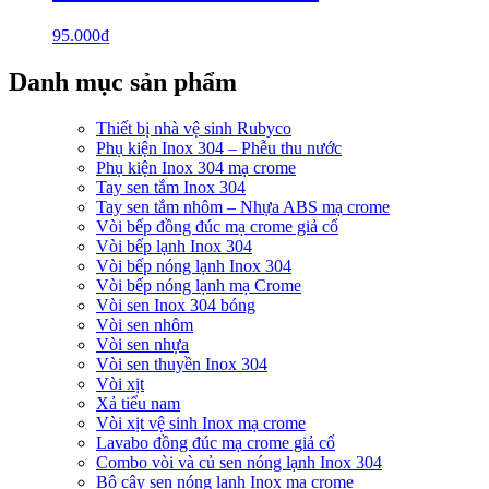
95.000
₫
Danh mục sản phẩm
Thiết bị nhà vệ sinh Rubyco
Phụ kiện Inox 304 – Phễu thu nước
Phụ kiện Inox 304 mạ crome
Tay sen tắm Inox 304
Tay sen tắm nhôm – Nhựa ABS mạ crome
Vòi bếp đồng đúc mạ crome giả cổ
Vòi bếp lạnh Inox 304
Vòi bếp nóng lạnh Inox 304
Vòi bếp nóng lạnh mạ Crome
Vòi sen Inox 304 bóng
Vòi sen nhôm
Vòi sen nhựa
Vòi sen thuyền Inox 304
Vòi xịt
Xả tiểu nam
Vòi xịt vệ sinh Inox mạ crome
Lavabo đồng đúc mạ crome giả cổ
Combo vòi và củ sen nóng lạnh Inox 304
Bộ cây sen nóng lạnh Inox mạ crome