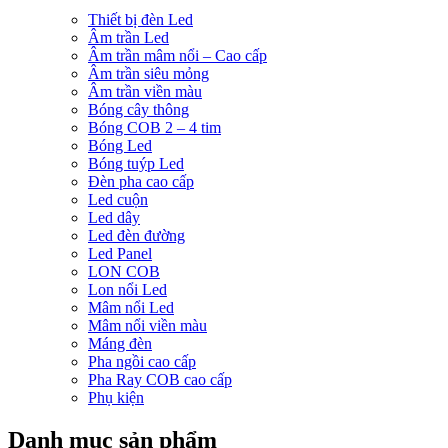
Thiết bị đèn Led
Âm trần Led
Âm trần mâm nổi – Cao cấp
Âm trần siêu mỏng
Âm trần viền màu
Bóng cây thông
Bóng COB 2 – 4 tim
Bóng Led
Bóng tuýp Led
Đèn pha cao cấp
Led cuộn
Led dây
Led đèn đường
Led Panel
LON COB
Lon nổi Led
Mâm nổi Led
Mâm nổi viền màu
Máng đèn
Pha ngồi cao cấp
Pha Ray COB cao cấp
Phụ kiện
Danh mục sản phẩm