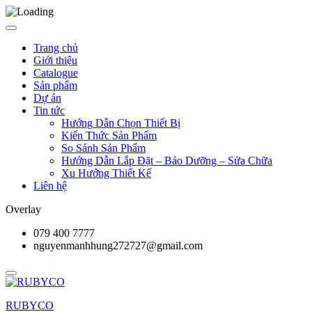
Trang chủ
Giới thiệu
Catalogue
Sản phẩm
Dự án
Tin tức
Hướng Dẫn Chọn Thiết Bị
Kiến Thức Sản Phẩm
So Sánh Sản Phẩm
Hướng Dẫn Lắp Đặt – Bảo Dưỡng – Sửa Chữa
Xu Hướng Thiết Kế
Liên hệ
Overlay
079 400 7777
nguyenmanhhung272727@gmail.com
RUBYCO