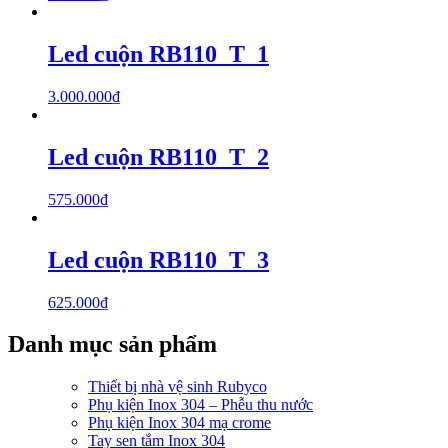
Led cuộn RB110_T_1
3.000.000
₫
Led cuộn RB110_T_2
575.000
₫
Led cuộn RB110_T_3
625.000
₫
Danh mục sản phẩm
Thiết bị nhà vệ sinh Rubyco
Phụ kiện Inox 304 – Phễu thu nước
Phụ kiện Inox 304 mạ crome
Tay sen tắm Inox 304