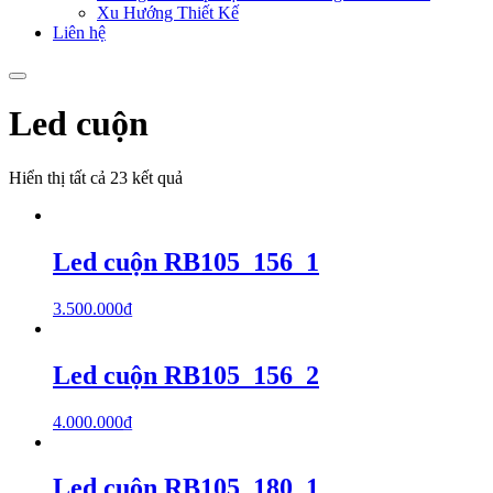
Xu Hướng Thiết Kế
Liên hệ
Led cuộn
Hiển thị tất cả 23 kết quả
Led cuộn RB105_156_1
3.500.000
₫
Led cuộn RB105_156_2
4.000.000
₫
Led cuộn RB105_180_1