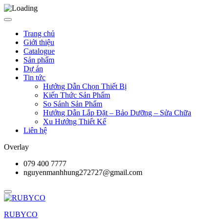
Trang chủ
Giới thiệu
Catalogue
Sản phẩm
Dự án
Tin tức
Hướng Dẫn Chọn Thiết Bị
Kiến Thức Sản Phẩm
So Sánh Sản Phẩm
Hướng Dẫn Lắp Đặt – Bảo Dưỡng – Sửa Chữa
Xu Hướng Thiết Kế
Liên hệ
Overlay
079 400 7777
nguyenmanhhung272727@gmail.com
RUBYCO